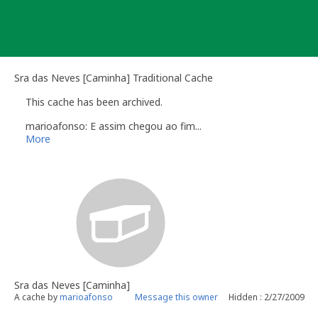
Skip
to
content
Sra das Neves [Caminha] Traditional Cache
This cache has been archived.
marioafonso: E assim chegou ao fim...
More
Sra das Neves [Caminha]
A cache by
marioafonso
Message this owner
Hidden : 2/27/2009