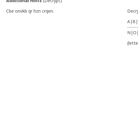
Additional Hints
(
Decrypt
)
Cbe onvkb qr hzn crqen.
Decr
A|B|
-------
N|O
(lett