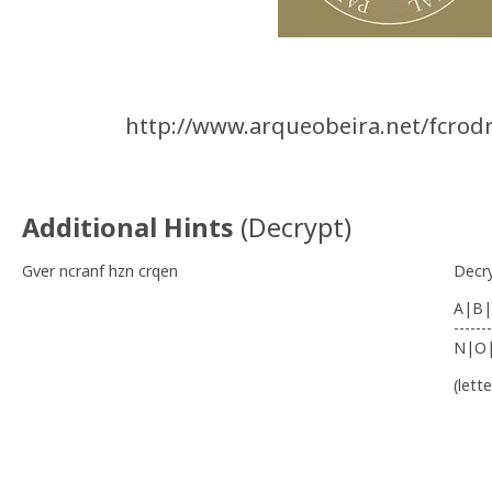
http://www.arqueobeira.net/fcrod
Additional Hints
(
Decrypt
)
Gver ncranf hzn crqen
Decr
A|B|
-------
N|O
(lett