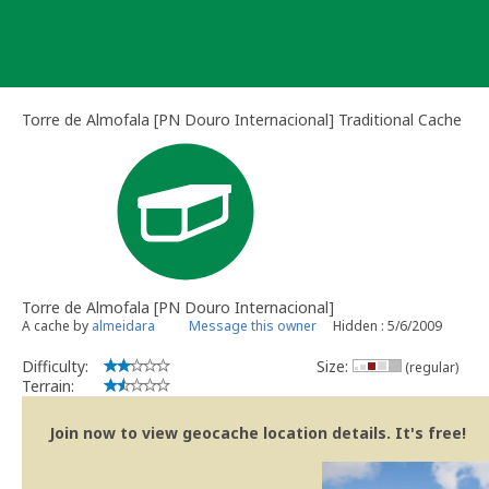
Skip
to
content
Torre de Almofala [PN Douro Internacional] Traditional Cache
Torre de Almofala [PN Douro Internacional]
A cache by
almeidara
Message this owner
Hidden : 5/6/2009
Difficulty:
Size:
(regular)
Terrain:
Join now to view geocache location details. It's free!