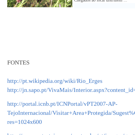
Chegados ao local disfrutem ...
FONTES
http://pt.wikipedia.org/wiki/Rio_Erges
http://jn.sapo.pt/VivaMais/Interior.aspx?content_i
http://portal.icnb.pt/ICNPortal/vPT2007-AP-
TejoInternacional/Visitar+Area+Protegida/Sugest
res=1024x600