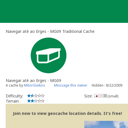
Skip
to
content
Navegar até ao Erges - MG09 Traditional Cache
Navegar até ao Erges - MG09
A cache by
MitoriGeikos
Message this owner
Hidden : 8/22/2009
Difficulty:
Size:
(small)
Terrain:
Join now to view geocache location details. It's free!