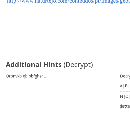
http://www.naturtejo.com/conteudos/pt/images/geot
Additional Hints
(
Decrypt
)
Qronvkb qb pbfghzr ...
Decr
A|B|
-------
N|O
(lett