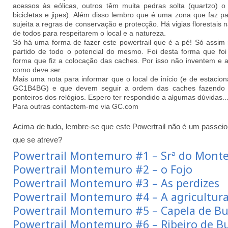
acessos às eólicas, outros têm muita pedras solta (quartzo) 
bicicletas e jipes). Além disso lembro que é uma zona que faz p
sujeita a regras de conservação e protecção. Há vigias florestais
de todos para respeitarem o local e a natureza.
Só há uma forma de fazer este powertrail que é a pé! Só assim re
partido de todo o potencial do mesmo. Foi desta forma que foi
forma que fiz a colocação das caches. Por isso não inventem e a
como deve ser...
Mais uma nota para informar que o local de início (e de estacio
GC1B4BG) e que devem seguir a ordem das caches fazendo o
ponteiros dos relógios. Espero ter respondido a algumas dúvidas..
Para outras contactem-me via GC.com
Acima de tudo, lembre-se que este Powertrail não é um passei
que se atreve?
Powertrail Montemuro #1 – Srª do Mont
Powertrail Montemuro #2 – o Fojo
Powertrail Montemuro #3 – As perdizes
Powertrail Montemuro #4 – A agricultur
Powertrail Montemuro #5 – Capela de Bu
Powertrail Montemuro #6 – Ribeiro de B