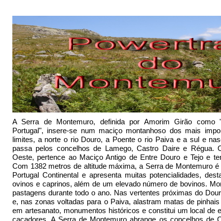
A Serra de Montemuro, definida por Amorim Girão como 
Portugal", insere-se num maciço montanhoso dos mais impor
limites, a norte o rio Douro, a Poente o rio Paiva e a sul e na
passa pelos concelhos de Lamego, Castro Daire e Régua. Or
Oeste, pertence ao Maciço Antigo de Entre Douro e Tejo e 
Com 1382 metros de altitude máxima, a Serra de Montemuro é 
Portugal Continental e apresenta muitas potencialidades, de
ovinos e caprinos, além de um elevado número de bovinos. Mo
pastagens durante todo o ano. Nas vertentes próximas do Dou
e, nas zonas voltadas para o Paiva, alastram matas de pinhais 
em artesanato, monumentos históricos e constitui um local de 
caçadores. A Serra de Montemuro abrange os concelhos de C