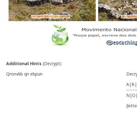
Additional Hints
(
Decrypt
)
Qronvkb qn ebpun
Decr
A|B|
-------
N|O
(lett