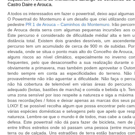
Castro Daire e Arouca.
A todos os interessados em fazer o powertrail, deixo aqui algumas
O Powertrail do Montemuro é um desafio que criei utilizando co
pedestre
PR 1 de Arouca – Caminhos do Montemuro
. Irão percor
de Arouca desta serra com algumas pequenas incursões aos conc
Este percurso é considerado de dificuldade média/ alta e te
distância total. Existem dois grandes desníveis, um ascendent
percurso tem um acumulado de cerca de 900 m de subidas. Por
elevada, onde se situa o ponto mais alto do Concelho de Arouca
alguns riscos ao nível climático, especialmente no inverno c
frequentes, pelo que desaconselho a sua realização durante o
obviamente a primavera, mas também podem aproveitar o Outono 
tendo sempre em conta as especificidades do terreno. Não l
provavelmente não irão aguentar a dificuldade. Não faça o perc
não há cobertura de telemóvel em várias áreas do percurso
adequado (botas, bastões de marcha) e comida e bebida q.b. T
uma zona sensível por isso respeite a natureza e siga a máxima 
boas recordações / fotos e deixar apenas as marcas dos seus p
LIXO! E se possível recolha algum que possa encontrar pelo camin
várias espécies domésticas e selvagens pelo que apelo que res
natureza. Lembre-se que o mundo é de todos, mas cabe a cada u
defesa.
Este powertrail não dá para fazer de bicicleta, nem de
entre trilhos estreitos onde só passam uma pessoa (entre muro
terra ou de calçada. Uns estradões de terra estão barrados c