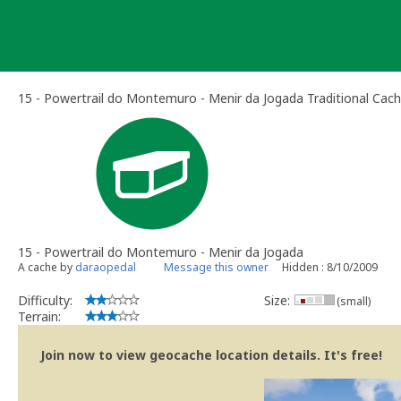
Skip
to
content
15 - Powertrail do Montemuro - Menir da Jogada Traditional Cac
15 - Powertrail do Montemuro - Menir da Jogada
A cache by
daraopedal
Message this owner
Hidden : 8/10/2009
Difficulty:
Size:
(small)
Terrain:
Join now to view geocache location details. It's free!