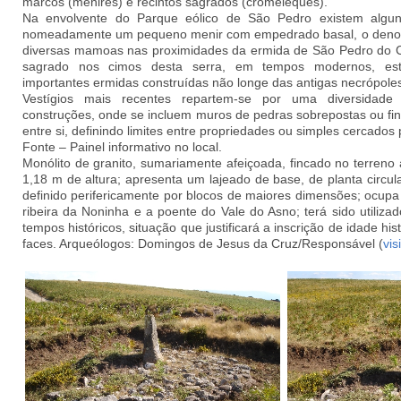
marcos (menires) e recintos sagrados (cromeleques).
Na envolvente do Parque eólico de São Pedro existem algun
nomeadamente um pequeno menir com empedrado basal, o deno
diversas mamoas nas proximidades da ermida de São Pedro do C
sagrado nos cimos desta serra, em tempos modernos, est
importantes ermidas construídas não longe das antigas necrópoles 
Vestígios mais recentes repartem-se por uma diversidad
construções, onde se incluem muros de pedras sobrepostas ou fi
entre si, definindo limites entre propriedades ou simples cercados 
Fonte – Painel informativo no local.
Monólito de granito, sumariamente afeiçoada, fincado no terren
1,18 m de altura; apresenta um lajeado de base, de planta circul
definido perifericamente por blocos de maiores dimensões; ocupa
ribeira da Noninha e a poente do Vale do Asno; terá sido utiliza
tempos históricos, situação que justificará a inscrição de idade h
faces. Arqueólogos: Domingos de Jesus da Cruz/Responsável (
visi