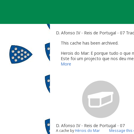
Skip
to
content
D. Afonso IV - Reis de Portugal - 07 Tra
This cache has been archived.
Herois do Mar: E porque tudo o que n
Este foi um projecto que nos deu me
conhecimentos da História de Portug
More
Enquanto owners, o nosso muito obri
do nosso esforço. Quanto aos defens
menos uma!
D. Afonso IV - Reis de Portugal - 07
A cache by
Hérois do Mar
Message this