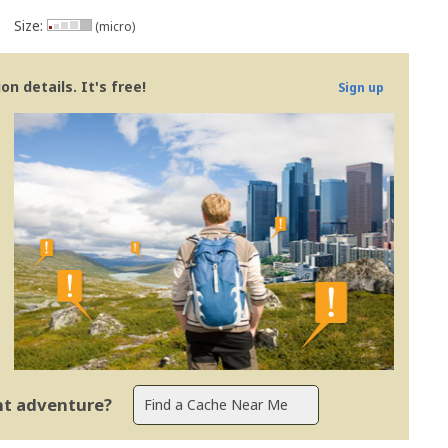
Size:
(micro)
n details. It's free!
Sign up
ent adventure?