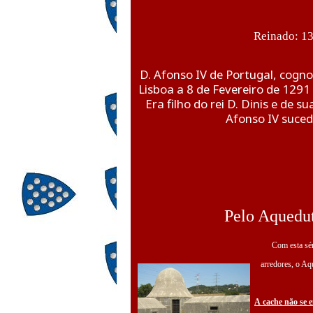
Reinado: 1
D. Afonso IV de Portugal, cogn
Lisboa a 8 de Fevereiro de 129
Era filho do rei D. Dinis e de 
Afonso IV sucede
.
.
.
Pelo Aquedut
Com esta sé
arredores, o Aq
A cache não se 