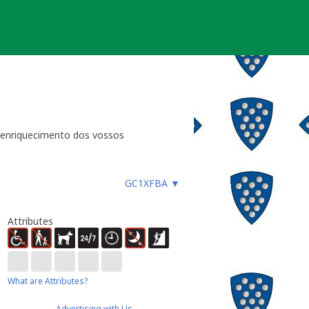
 enriquecimento dos vossos
e dignaram a fazer um log à altura
nal é apenas mais uma…ou antes
GC1XFBA
▼
Attributes
What are Attributes?
Advertising with Us