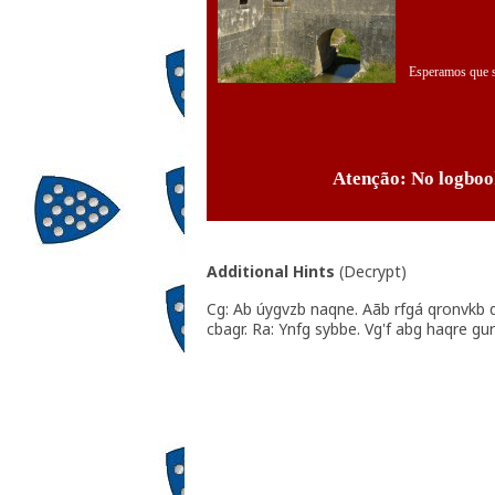
Esperamos que se
.
Atenção: No logboo
.
Additional Hints
(
Decrypt
)
Cg: Ab úygvzb naqne. Aãb rfgá qronvkb 
cbagr. Ra: Ynfg sybbe. Vg'f abg haqre gur