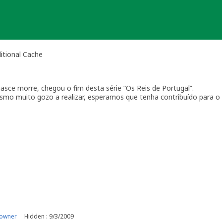
ditional Cache
asce morre, chegou o fim desta série “Os Reis de Portugal”.
smo muito gozo a realizar, esperamos que tenha contribuído para o
al.
gado a todos os geocachers que visitaram as caches desta série e s
ores dos logs minimalistas, muito contribuíram para o seu fim, afi
 owner
Hidden : 9/3/2009