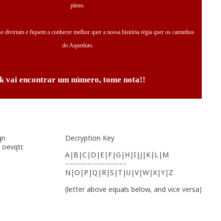
pleno.
 divirtam e fiquem a conhecer melhor quer a nossa história régia quer os caminhos
do Aqueduto.
k vai encontrar um número, tome nota!!
qn
Decryption Key
 oevqtr.
A|B|C|D|E|F|G|H|I|J|K|L|M
-------------------------
N|O|P|Q|R|S|T|U|V|W|X|Y|Z
(letter above equals below, and vice versa)