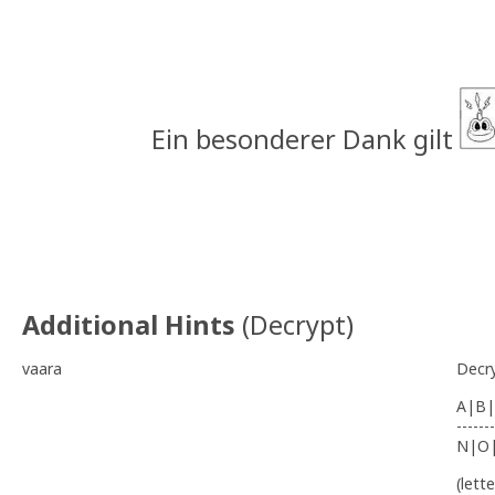
Ein besonderer Dank gilt
Additional Hints
(
Decrypt
)
vaara
Decr
A|B|
-------
N|O
(lett