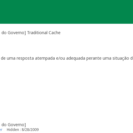
 do Governo] Traditional Cache
ta de uma resposta atempada e/ou adequada perante uma situação d
ientação
que regulam a manutenção das geocaches:
por visitas à localização física.
casionais à sua geocache para assegurar que está tudo em ordem p
ma com a geocache (desaparecimento, estrago, humidade/infiltraçõ
ive temporariamente a sua geocache para que os outros saibam q
o o problema. É-lhe concedido um período razoável de tempo -
ger
o da sua geocache. Se a geocache não estiver a receber a manutenç
r um longo período de tempo, poderemos arquivar a página da ge
e por favor recolha-o a fim de evitar que se torne lixo (geolitt
 falta de manutenção a sua geocache não poderá ser desarquivada.
a do Governo]
e manutenção.
er
Hidden : 8/28/2009