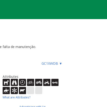
e falta de manutenção.
GC1XWDB
▼
ara funcionar, especialmente
es, etc.), ou faz um registo
ue não devem procurar a
Attributes
almente até 4 semanas
- dentro
ão necessária ou estiver
ocache.
er).
What are Attributes?
 Caso submeta uma nova será tido em
Advertising with Us