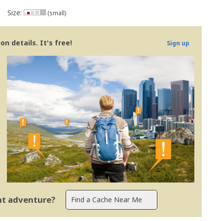
Size:
(small)
n details. It's free!
Sign up
ent adventure?