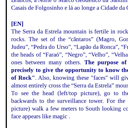
Brancos, a Norte o Marco Geodésico da Santinh
Casais de Folgosinho e lá ao longe a Cidade da
[EN]
The Serra da Estrela mountain is fertile in ro
rocks. The set of the “cântaros” (Magro, Go
Judeu”, “Pedra do Urso”, “Lapão da Ronca”, “F
the heads of “Faraó”, “Negro”, “Velho”, “Velha
ones between many others.
The purpose of 
precisely to give the opportunity to know tho
of Rock"
. Also, knowing these "faces" will gi
almost entirely cross the “Serra da Estrela” mou
To see the head (left/top picture), go to 
backwards to the surveillance tower. For the 
picture) walk a few meters to South looking co
face appears like magic .