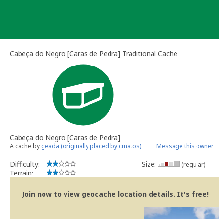
Skip
to
content
Cabeça do Negro [Caras de Pedra] Traditional Cache
Cabeça do Negro [Caras de Pedra]
A cache by
geada (originally placed by cmatos)
Message this owner
Difficulty:
Size:
(regular)
Terrain:
Join now to view geocache location details. It's free!