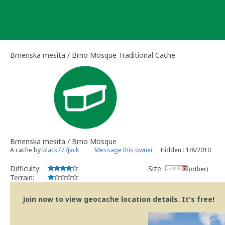
Skip
to
content
Brnenska mesita / Brno Mosque Traditional Cache
Brnenska mesita / Brno Mosque
A cache by
black777jack
Message this owner
Hidden : 1/8/2010
Difficulty:
Size:
(other)
Terrain:
Join now to view geocache location details. It's free!