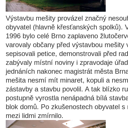
Výstavbu mešity provázel značný nesouh
obyvatel (hlavně křesťanských spolků). 
1996 bylo celé Brno zaplaveno žlutočerv
varovaly občany před výstavbou mešity 
sepisovali petice, demonstrovali před ra
zabývaly místní noviny i zpravodaje úřa
jednáních nakonec magistrát města Brna
mešita nesmí mít minaret, kopuli a nesmí
zástavby a stavbu povolil. A tak blízko 
postupně vyrostla nenápadná bílá stavb
blok domů. Po zkušenostech obyvatel s 
mezi lidmi zmírnilo.