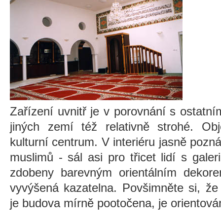
Zařízení uvnitř je v porovnání s ostat
jiných zemí též relativně strohé. Obj
kulturní centrum. V interiéru jasně pozn
muslimů - sál asi pro třicet lidí s gale
zdobeny barevným orientálním dekorem
vyvýšená kazatelna. Povšimněte si, že 
je budova mírně pootočena, je oriento