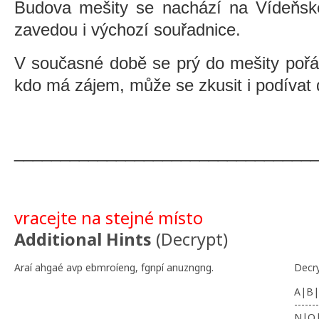
Budova mešity se nachází na Vídeňské
zavedou i výchozí souřadnice.
V současné době se prý do mešity pořád
kdo má zájem, může se zkusit i podívat d
________________________________
vracejte na stejné místo
Additional Hints
(
Decrypt
)
Araí ahgaé avp ebmroíeng, fgnpí anuzngng.
Decr
A|B|
-------
N|O