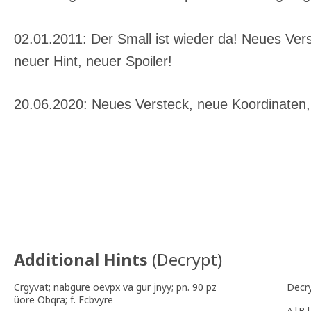
02.01.2011: Der Small ist wieder da! Neues Ver
neuer Hint, neuer Spoiler!
20.06.2020: Neues Versteck, neue Koordinaten, 
Additional Hints
(
Decrypt
)
Crgyvat; nabgure oevpx va gur jnyy; pn. 90 pz
Decr
üore Obqra; f. Fcbvyre
A|B|