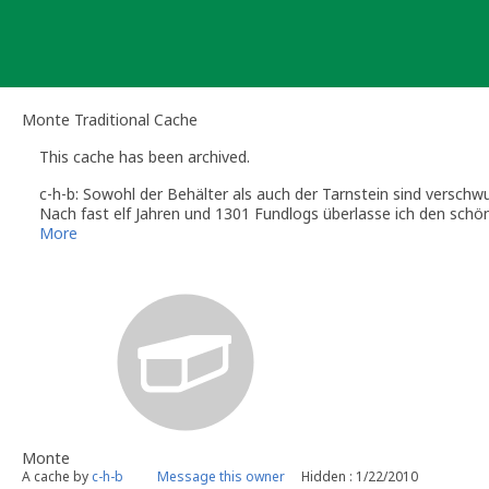
Skip
to
content
Monte Traditional Cache
This cache has been archived.
c-h-b: Sowohl der Behälter als auch der Tarnstein sind verschw
Nach fast elf Jahren und 1301 Fundlogs überlasse ich den schön
Besuche und die schönen Logs!
More
Monte
A cache by
c-h-b
Message this owner
Hidden : 1/22/2010