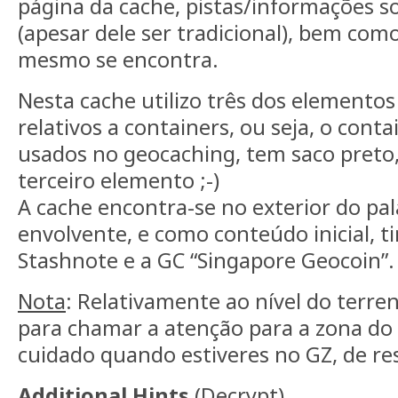
página da cache, pistas/informações s
(apesar dele ser tradicional), bem como
mesmo se encontra.
Nesta cache utilizo três dos elementos
relativos a containers, ou seja, o cont
usados no geocaching, tem saco preto,
terceiro elemento ;-)
A cache encontra-se no exterior do pal
envolvente, e como conteúdo inicial, t
Stashnote e a GC “Singapore Geocoin”.
N
ota
: Relativamente ao nível do terren
para chamar a atenção para a zona do
cuidado quando estiveres no GZ, de rest
Additional Hints
(
Decrypt
)