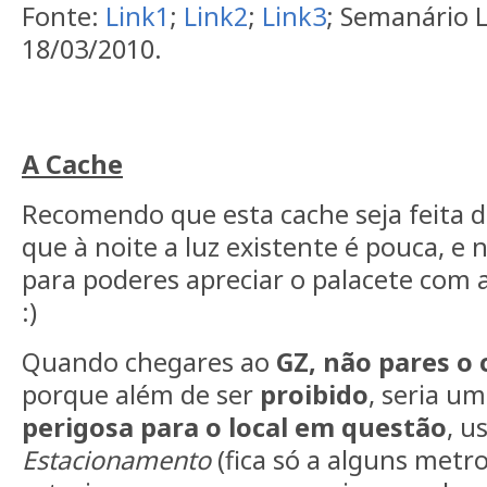
Fonte:
Link1
;
Link2
;
Link3
; Semanário L
18/03/2010.
A Cache
Recomendo que esta cache seja feita d
que à noite a luz existente é pouca, e 
para poderes apreciar o palacete com 
:)
Quando chegares ao
GZ, não pares o 
porque além de ser
proibido
, seria u
perigosa para o local em questão
, u
Estacionamento
(fica só a alguns metr