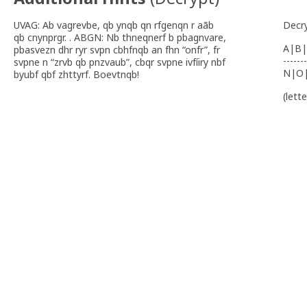
UVAG: Ab vagrevbe, qb ynqb qn rfgenqn r aãb
Decr
qb cnynprgr. . ABGN: Nb thneqnerf b pbagnvare,
A|B|
pbasvezn dhr ryr svpn cbhfnqb an fhn “onfr”, fr
-------
svpne n “zrvb qb pnzvaub”, cbqr svpne ivfíiry nbf
N|O
byubf qbf zhttyrf. Boevtnqb!
(lett