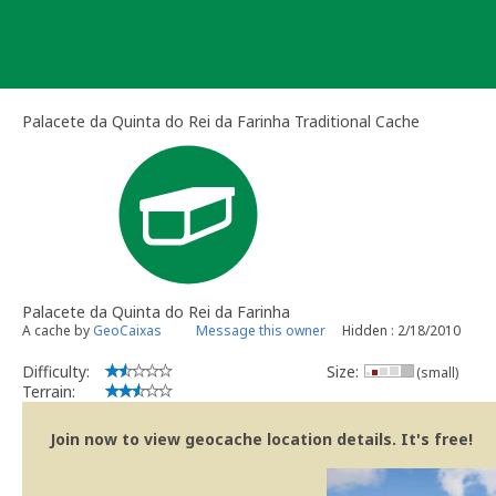
Skip
to
content
Palacete da Quinta do Rei da Farinha Traditional Cache
Palacete da Quinta do Rei da Farinha
A cache by
GeoCaixas
Message this owner
Hidden : 2/18/2010
Difficulty:
Size:
(small)
Terrain:
Join now to view geocache location details. It's free!