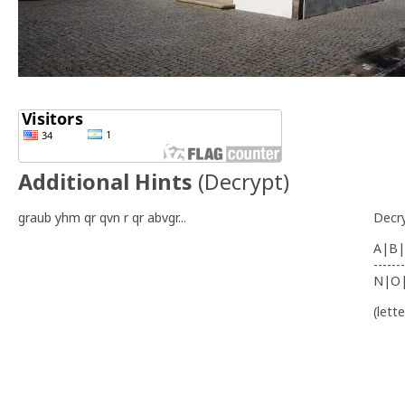
Additional Hints
(
Decrypt
)
graub yhm qr qvn r qr abvgr...
Decr
A|B|
-------
N|O
(lett