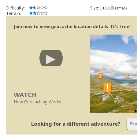
Se no local existe algum container, por favor recolha-o a fim de 
Difficulty:
Size:
(small)
Obrigado
Terrain:
[b] btreviewer [/b]
Geocaching.com Volunteer Cache Reviewer
Join now to view geocache location details. It's free!
WATCH
How Geocaching Works
Looking for a different adventure?