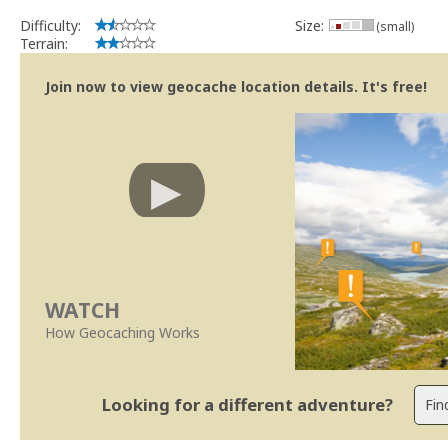
implicações que as guidelines actuais indicam.
Difficulty:
Size:
(small)
Se no local existe algum container, por favor recolha-o a fim de 
Terrain:
Obrigado
[b] btreviewer [/b]
Join now to view geocache location details. It's free!
Geocaching.com Volunteer Cache Reviewer
[url=http://support.groundspeak.com/index.php?pg=kb.page&id=77]
WATCH
How Geocaching Works
Looking for a different adventure?