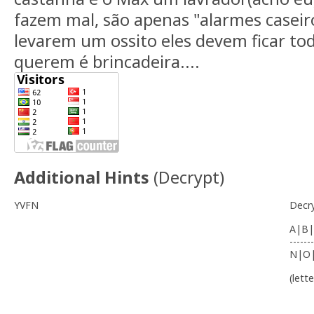
fazem mal, são apenas "alarmes caseiro
levarem um ossito eles devem ficar tod
querem é brincadeira....
Additional Hints
(
Decrypt
)
YVFN
Decr
A|B|
-------
N|O
(lett