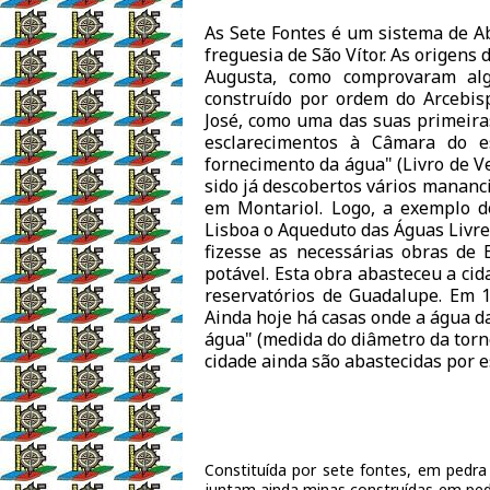
As Sete Fontes é um sistema de Ab
freguesia de São Vítor. As origen
Augusta, como comprovaram alg
construído por ordem do Arcebis
José, como uma das suas primeiras
esclarecimentos à Câmara do 
fornecimento da água" (Livro de V
sido já descobertos vários mananci
em Montariol. Logo, a exemplo 
Lisboa o Aqueduto das Águas Livre
fizesse as necessárias obras de 
potável. Esta obra abasteceu a ci
reservatórios de Guadalupe. Em 1
Ainda hoje há casas onde a água d
água" (medida do diâmetro da torne
cidade ainda são abastecidas por e
Constituída por sete fontes, em pedra
juntam ainda minas construídas em pedr