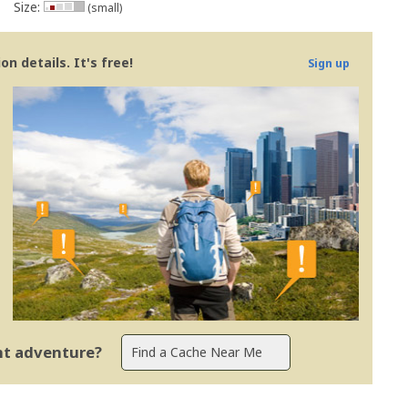
Size:
(small)
n details. It's free!
Sign up
ent adventure?