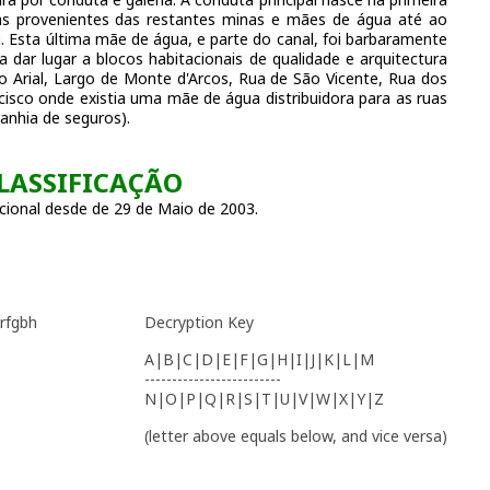
as provenientes das restantes minas e mães de água até ao
a. Esta última mãe de água, e parte do canal, foi barbaramente
a dar lugar a blocos habitacionais de qualidade e arquitectura
o Arial, Largo de Monte d'Arcos, Rua de São Vicente, Rua dos
isco onde existia uma mãe de água distribuidora para as ruas
anhia de seguros).
LASSIFICAÇÃO
ional desde de 29 de Maio de 2003.
 rfgbh
Decryption Key
A|B|C|D|E|F|G|H|I|J|K|L|M
-------------------------
N|O|P|Q|R|S|T|U|V|W|X|Y|Z
(letter above equals below, and vice versa)