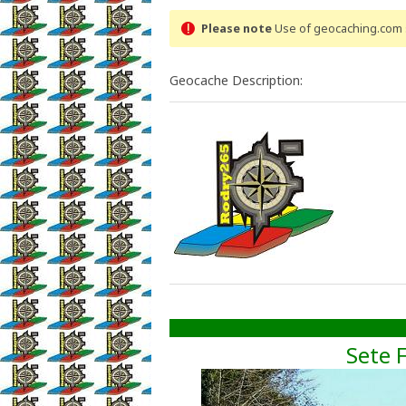
Please note
Use of geocaching.com s
Geocache Description:
Sete 