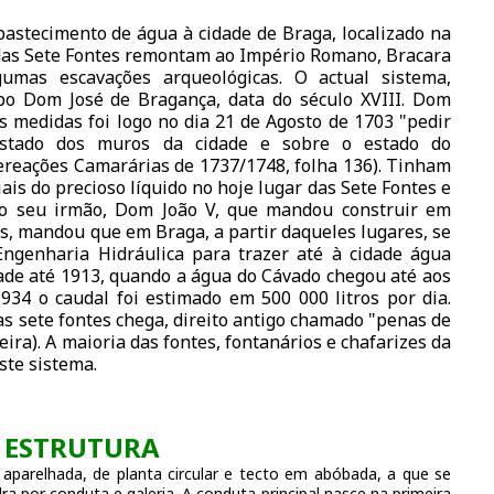
astecimento de água à cidade de Braga, localizado na
s das Sete Fontes remontam ao Império Romano, Bracara
umas escavações arqueológicas. O actual sistema,
po Dom José de Bragança, data do século XVIII. Dom
 medidas foi logo no dia 21 de Agosto de 1703 "pedir
estado dos muros da cidade e sobre o estado do
ereações Camarárias de 1737/1748, folha 136). Tinham
ais do precioso líquido no hoje lugar das Sete Fontes e
do seu irmão, Dom João V, que mandou construir em
s, mandou que em Braga, a partir daqueles lugares, se
Engenharia Hidráulica para trazer até à cidade água
dade até 1913, quando a água do Cávado chegou até aos
934 o caudal foi estimado em 500 000 litros por dia.
as sete fontes chega, direito antigo chamado "penas de
ira). A maioria das fontes, fontanários e chafarizes da
ste sistema.
ESTRUTURA
 aparelhada, de planta circular e tecto em abóbada, a que se
a por conduta e galeria. A conduta principal nasce na primeira