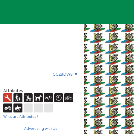
GC28DW8
▼
Attributes
What are Attributes?
Advertising with Us