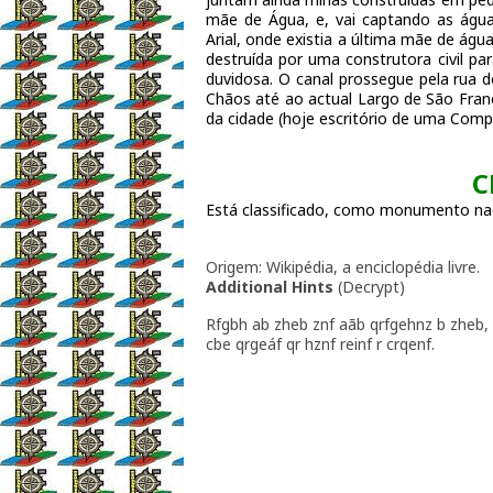
mãe de Água, e, vai captando as águ
Arial, onde existia a última mãe de águ
destruída por uma construtora civil par
duvidosa. O canal prossegue pela rua d
Chãos até ao actual Largo de São Franc
da cidade (hoje escritório de uma Comp
C
Está classificado, como monumento nac
Origem: Wikipédia, a enciclopédia livre.
Additional Hints
(
Decrypt
)
Rfgbh ab zheb znf aãb qrfgehnz b zheb,
cbe qrgeáf qr hznf reinf r crqenf.