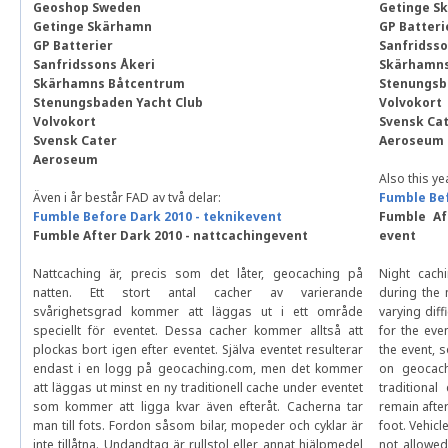
Geoshop Sweden
Getinge S
Getinge Skärhamn
GP Batteri
GP Batterier
Sanfridsso
Sanfridssons Åkeri
Skärhamns
Skärhamns Båtcentrum
Stenungsb
Stenungsbaden Yacht Club
Volvokort
Volvokort
Svensk Ca
Svensk Cater
Aeroseum
Aeroseum
Also this ye
Även i år består FAD av två delar:
Fumble Bef
Fumble Before Dark 2010 - teknikevent
Fumble Af
Fumble After Dark 2010 - nattcachingevent
event
Nattcaching är, precis som det låter, geocaching på
Night cach
natten. Ett stort antal cacher av varierande
during the 
svårighetsgrad kommer att läggas ut i ett område
varying diff
speciellt för eventet. Dessa cacher kommer alltså att
for the eve
plockas bort igen efter eventet. Själva eventet resulterar
the event, s
endast i en logg på geocaching.com, men det kommer
on geocach
att läggas ut minst en ny traditionell cache under eventet
traditional
som kommer att ligga kvar även efteråt. Cacherna tar
remain after
man till fots. Fordon såsom bilar, mopeder och cyklar är
foot. Vehic
inte tillåtna. Undandtag är rullstol eller annat hjälpmedel
not allowed