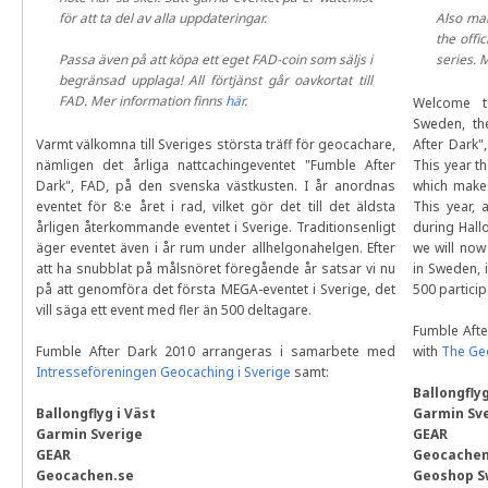
för att ta del av alla uppdateringar.
Also mak
the offic
Passa även på att köpa ett eget FAD-coin som säljs i
series. 
begränsad upplaga! All förtjänst går oavkortat till
FAD. Mer information finns
här
.
Welcome t
Sweden, th
Varmt välkomna till Sveriges största träff för geocachare,
After Dark"
nämligen det årliga nattcachingeventet "Fumble After
This year th
Dark", FAD, på den svenska västkusten. I år anordnas
which makes
eventet för 8:e året i rad, vilket gör det till det äldsta
This year, 
årligen återkommande eventet i Sverige. Traditionsenligt
during Hallo
äger eventet även i år rum under allhelgonahelgen. Efter
we will now
att ha snubblat på målsnöret föregående år satsar vi nu
in Sweden, 
på att genomföra det första MEGA-eventet i Sverige, det
500 particip
vill säga ett event med fler än 500 deltagare.
Fumble Afte
Fumble After Dark 2010 arrangeras i samarbete med
with
The Ge
Intresseföreningen Geocaching i Sverige
samt:
Ballongflyg
Ballongflyg i Väst
Garmin Sv
Garmin Sverige
GEAR
GEAR
Geocachen
Geocachen.se
Geoshop 