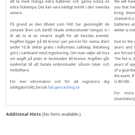
att ta med många extra batterier och gärna också en
We will hav
extra ficklampa. Det kan vara väldigt mörkt i den svenska
you that h
vintern.
bring them
channel 8 is
På grund av den tillväxt som FAD har genomgått de
batteries a
senaste åren och därtill ökade omkostnader tvingas vi i
winter is not
år att ta ut en smärre avgift för att besöka eventet.
Avgiften ligger på 60 kronor per person för vuxna. Barn
Due to the 
under 16 år deltar gratis i målsmans sällskap. Betalning
years and 
görs i samband med registrering. Om man väljer att lösa
are forced 
sin avgift på plats är kostnaden 80 kronor. Avgiften går
The fee is 
oavkortat till att betala omkostnader såsom lokal- och
years of age
möbelhyra.
of a guardi
the event. I
För mer information och för att registrera dig
is 80 SEK.
(obligatoriskt), besök
fad.geocaching.se
For more 
(mandatory)
Additional Hints
(
No hints available.
)