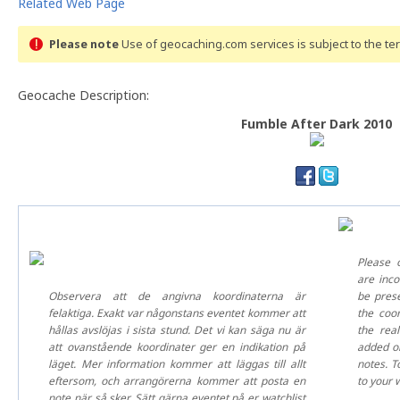
Related Web Page
Please note
Use of geocaching.com services is subject to the t
Geocache Description:
Fumble After Dark 2010
Please 
are inco
Observera att de angivna koordinaterna är
be prese
felaktiga. Exakt var någonstans eventet kommer att
the coor
hållas avslöjas i sista stund. Det vi kan säga nu är
the real
att ovanstående koordinater ger en indikation på
added on
läget. Mer information kommer att läggas till allt
notes. T
eftersom, och arrangörerna kommer att posta en
to your w
note när så sker. Sätt gärna eventet på er watchlist