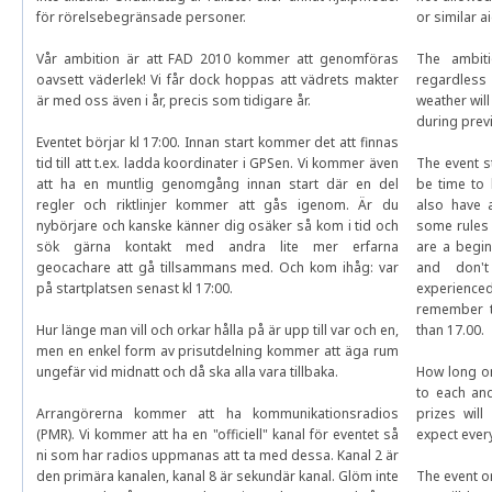
för rörelsebegränsade personer.
or similar a
Vår ambition är att FAD 2010 kommer att genomföras
The ambit
oavsett väderlek! Vi får dock hoppas att vädrets makter
regardless 
är med oss även i år, precis som tidigare år.
weather will
during prev
Eventet börjar kl 17:00. Innan start kommer det att finnas
tid till att t.ex. ladda koordinater i GPSen. Vi kommer även
The event st
att ha en muntlig genomgång innan start där en del
be time to 
regler och riktlinjer kommer att gås igenom. Är du
also have 
nybörjare och kanske känner dig osäker så kom i tid och
some rules 
sök gärna kontakt med andra lite mer erfarna
are a begin
geocachare att gå tillsammans med. Och kom ihåg: var
and don't
på startplatsen senast kl 17:00.
experience
remember to
Hur länge man vill och orkar hålla på är upp till var och en,
than 17.00.
men en enkel form av prisutdelning kommer att äga rum
ungefär vid midnatt och då ska alla vara tillbaka.
How long on
to each and
Arrangörerna kommer att ha kommunikationsradios
prizes wil
(PMR). Vi kommer att ha en "officiell" kanal för eventet så
expect ever
ni som har radios uppmanas att ta med dessa. Kanal 2 är
den primära kanalen, kanal 8 är sekundär kanal. Glöm inte
The event or