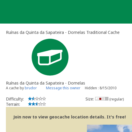
Skip
to
content
Ruínas da Quinta da Sapateira - Dornelas Traditional Cache
Ruínas da Quinta da Sapateira - Dornelas
A cache by
brudor
Message this owner
Hidden : 8/15/2010
Difficulty:
Size:
(regular)
Terrain:
Join now to view geocache location details. It's free!