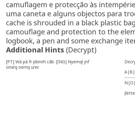
camuflagem e protecção às intempérie
uma caneta e alguns objectos para tro
cache is shrouded in a black plastic ba
camouflage and protection to the elem
logbook, a pen and some exchange ite
Additional Hints
(
Decrypt
)
[PT] Wá pá fr pbmrh cãb. [ING] Nyernql jnf
Decr
onxrq oernq urer.
A|B|
-------
N|O
(lett