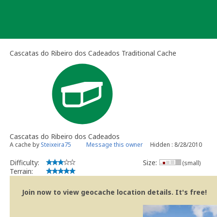
Skip
to
content
Cascatas do Ribeiro dos Cadeados Traditional Cache
Cascatas do Ribeiro dos Cadeados
A cache by
Steixeira75
Message this owner
Hidden : 8/28/2010
Difficulty:
Size:
(small)
Terrain:
Join now to view geocache location details. It's free!