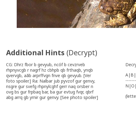
Additional Hints
(
Decrypt
)
CG: Dhrz fbor b gevyub, ncóf b cevzrveb
Decr
rhpnyvcgb r nagrf hz cbhpb qb frthaqb, ynqb
A|B|
qvervgb, aãb arprffvgn fnve qb gevyub. [Ver
-------
foto spoiler.] Ra: Nalbar jub pyvzof gur genvy,
N|O
nsgre gur svefg rhpnylcghf gerr naq orsber n
ovg bs gur frpbaq bar, ba gur evtug fvqr, qbrf
(lett
abg arrq gb yrnir gur genvy. [See photo spoiler]