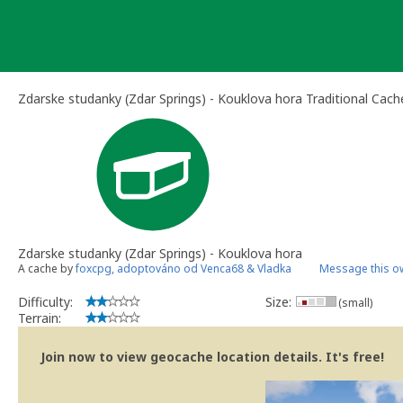
Skip
to
content
Zdarske studanky (Zdar Springs) - Kouklova hora Traditional Cach
Zdarske studanky (Zdar Springs) - Kouklova hora
A cache by
foxcpg, adoptováno od Venca68 & Vladka
Message this o
Difficulty:
Size:
(small)
Terrain:
Join now to view geocache location details. It's free!