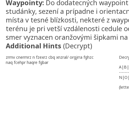
Waypointy:
Do dodatecných waypointu
studánky, sezení a prípadne i orientac
místa v tesné blízkosti, nekteré z way
terénu je pri vetší vzdálenosti cedule 
smer vyznacen oranžovými šipkami na
Additional Hints
(
Decrypt
)
zrmv cnermrz n fzexrz cbq xnzral/ orgjrra fghzc
Decr
naq fcehpr haqre fgbar
A|B|
-------
N|O
(lett