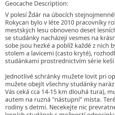
Geocache Description:
V polesí Ždár na úbocích stejnojmenn
Rokycan bylo v léte 2010 pracovníky r
mestských lesu obnoveno deset lesníc
se studánky nacházejí vesmes na krás
sobe jsou hezké a poblíž každé z nich b
stolem a lavicemi (casto kryté), rozhodl
studánkami prostrednictvím série keší 
Jednotlivé schránky mužete lovit pri o
mužete obejít všechny studánky naráz
Vás ceká cca 14-15 km dlouhá tura), m
autem na ruzná "nástupní" místa. Teré
rodiny s detmi. Necekejte nic prevrat
lesních studánek s možností odpocinku