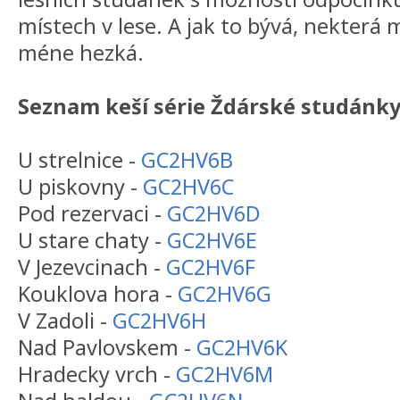
místech v lese. A jak to bývá, nekterá m
méne hezká.
Seznam keší série Ždárské studánk
U strelnice -
GC2HV6B
U piskovny -
GC2HV6C
Pod rezervaci -
GC2HV6D
U stare chaty -
GC2HV6E
V Jezevcinach -
GC2HV6F
Kouklova hora -
GC2HV6G
V Zadoli -
GC2HV6H
Nad Pavlovskem -
GC2HV6K
Hradecky vrch -
GC2HV6M