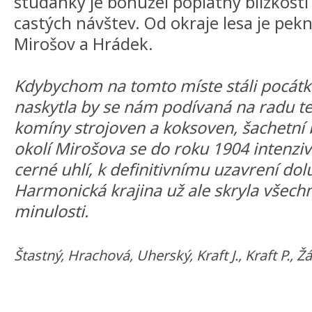
studánky je bohužel poplatný blízkosti
castých návštev. Od okraje lesa je pe
Mirošov a Hrádek.
Kdybychom na tomto míste stáli pocátke
naskytla by se nám podívaná na radu tež
komíny strojoven a koksoven, šachetní 
okolí Mirošova se do roku 1904 intenziv
cerné uhlí, k definitivnímu uzavrení dol
Harmonická krajina už ale skryla všech
minulosti.
Štastný, Hrachová, Uherský, Kraft J., Kraft P., 