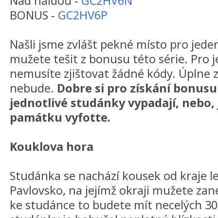
Nad haldou -
GC2HV6N
BONUS -
GC2HV6P
Našli jsme zvlášt pekné místo pro jede
mužete tešit z bonusu této série. Pro 
nemusíte zjištovat žádné kódy. Úplne 
nebude.
Dobre si pro získání bonusu
jednotlivé studánky vypadají, nebo, j
památku vyfotte.
Kouklova hora
Studánka se nachází kousek od kraje le
Pavlovsko, na jejímž okraji mužete zan
ke studánce to budete mít necelých 30