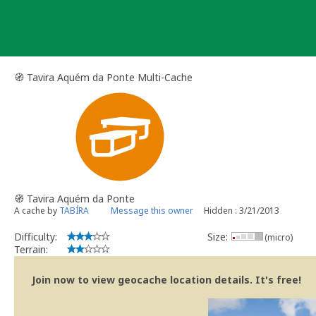
Skip
to
content
🧭 Tavira Aquém da Ponte Multi-Cache
🧭 Tavira Aquém da Ponte
A cache by
TABÍRA
Message this owner
Hidden : 3/21/2013
Difficulty:
Size:
(micro)
Terrain:
Join now to view geocache location details. It's free!