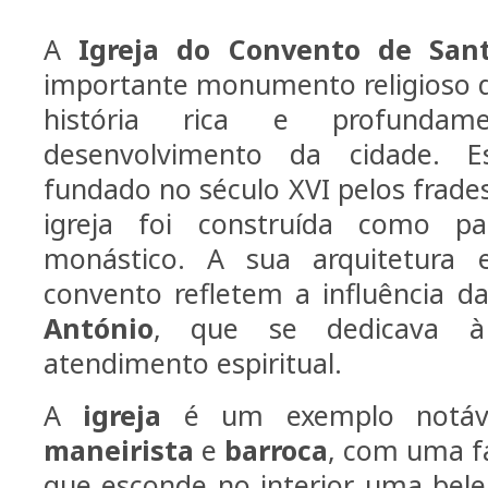
A
Igreja do Convento de San
importante monumento religioso 
história rica e profundam
desenvolvimento da cidade. E
fundado no século XVI pelos frad
igreja foi construída como p
monástico. A sua arquitetura
convento refletem a influência d
António
, que se dedicava à
atendimento espiritual.
A
igreja
é um exemplo notável
maneirista
e
barroca
, com uma f
que esconde no interior uma bele