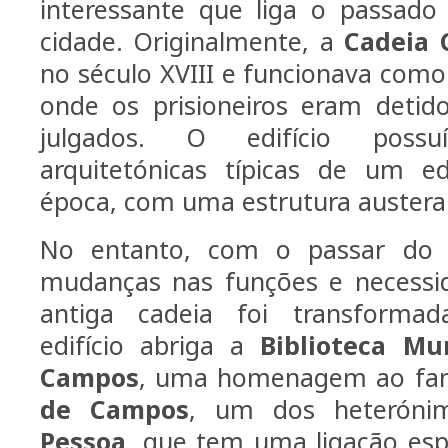
interessante que liga o passado 
cidade. Originalmente, a
Cadeia C
no século XVIII e funcionava como
onde os prisioneiros eram detid
julgados. O edifício possuía
arquitetónicas típicas de um edi
época, com uma estrutura austera
No entanto, com o passar do
mudanças nas funções e necessid
antiga cadeia foi transformad
edifício abriga a
Biblioteca Mu
Campos
, uma homenagem ao fa
de Campos
, um dos heterón
Pessoa
, que tem uma ligação espe