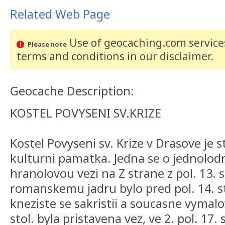
Related Web Page
Use of geocaching.com services
Please note
terms and conditions
in our disclaimer
.
Geocache Description:
KOSTEL POVYSENI SV.KRIZE
Kostel Povyseni sv. Krize v Drasove je
kulturni pamatka. Jedna se o jednolodn
hranolovou vezi na Z strane z pol. 13. 
romanskemu jadru bylo pred pol. 14. st
kneziste se sakristii a soucasne vymal
stol. byla pristavena vez, ve 2. pol. 17. 