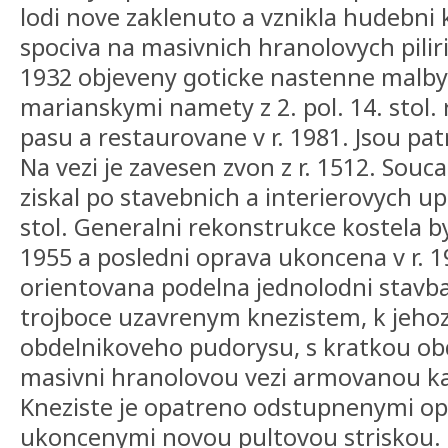
lodi nove zaklenuto a vznikla hudebni k
spociva na masivnich hranolovych piliric
1932 objeveny goticke nastenne malby 
marianskymi namety z 2. pol. 14. stol.
pasu a restaurovane v r. 1981. Jsou pat
Na vezi je zavesen zvon z r. 1512. Sou
ziskal po stavebnich a interierovych upr
stol. Generalni rekonstrukce kostela by
1955 a posledni oprava ukoncena v r. 19
orientovana podelna jednolodni stavb
trojboce uzavrenym knezistem, k jehoz S
obdelnikoveho pudorysu, s kratkou obd
masivni hranolovou vezi armovanou 
Kneziste je opatreno odstupnenymi ope
ukoncenymi novou pultovou striskou. 