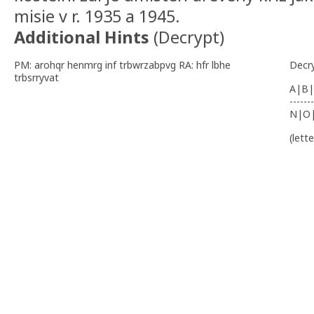
misie v r. 1935 a 1945.
Additional Hints
(
Decrypt
)
PM: arohqr henmrg inf trbwrzabpvg RA: hfr lbhe
Decr
trbsrryvat
A|B|
-------
N|O
(lett