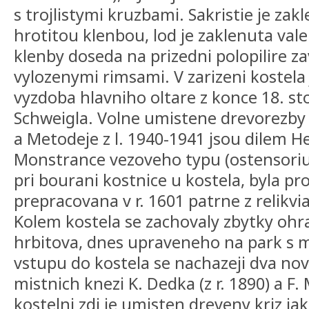
s trojlistymi kruzbami. Sakristie je za
hrotitou klenbou, lod je zaklenuta val
klenby doseda na prizedni polopilire 
vylozenymi rimsami. V zarizeni kostela
vyzdoba hlavniho oltare z konce 18. st
Schweigla. Volne umistene drevorezby sv
a Metodeje z l. 1940-1941 jsou dilem 
Monstrance vezoveho typu (ostensorium
pri bourani kostnice u kostela, byla pr
prepracovana v r. 1601 patrne z relikviar
Kolem kostela se zachovaly zbytky ohr
hrbitova, dnes upraveneho na park s 
vstupu do kostela se nachazeji dva no
mistnich knezi K. Dedka (z r. 1890) a F. 
kostelni zdi je umisten dreveny kriz ja