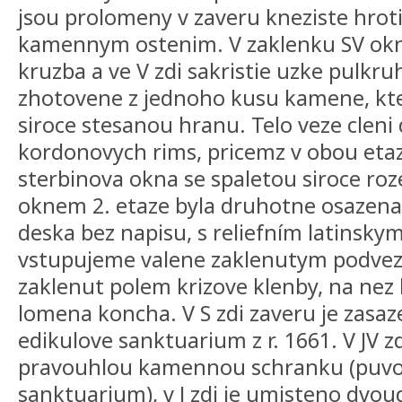
jsou prolomeny v zaveru kneziste hrot
kamennym ostenim. V zaklenku SV okna
kruzba a ve V zdi sakristie uzke pulkr
zhotovene z jednoho kusu kamene, kt
siroce stesanou hranu. Telo veze clen
kordonovych rims, pricemz v obou eta
sterbinova okna se spaletou siroce roz
oknem 2. etaze byla druhotne osazen
deska bez napisu, s reliefním latinsky
vstupujeme valene zaklenutym podvezi
zaklenut polem krizove klenby, na nez
lomena koncha. V S zdi zaveru je zas
edikulove sanktuarium z r. 1661. V JV z
pravouhlou kamennou schranku (puvo
sanktuarium), v J zdi je umisteno dvo