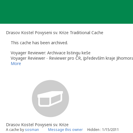
Skip
to
content
Drasov Kostel Povyseni sv. Krize Traditional Cache
This cache has been archived.
Voyager Reviewer: Archivace listingu keše
Voyager Reviewer - Reviewer pro ČR, (především kraje Jihomora
More
Drasov Kostel Povyseni sv. Krize
A cache by
sosman
Message this owner
Hidden : 1/15/2011