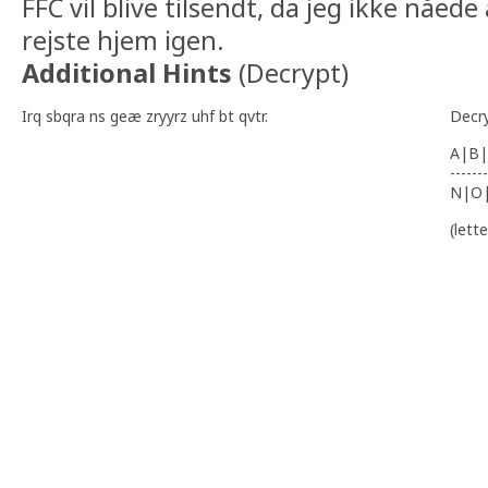
FFC vil blive tilsendt, da jeg ikke nåede
rejste hjem igen.
Additional Hints
(
Decrypt
)
Irq sbqra ns geæ zryyrz uhf bt qvtr.
Decr
A|B|
-------
N|O
(lett