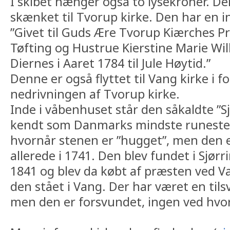
I skibet hænger også to lysekroner. De
skænket til Tvorup kirke. Den har en in
”Givet til Guds Ære Tvorup Kiærches P
Tøfting og Hustrue Kierstine Marie Wi
Diernes i Aaret 1784 til Jule Høytid.”
Denne er også flyttet til Vang kirke i 
nedrivningen af Tvorup kirke.
Inde i våbenhuset står den såkaldte ”S
kendt som Danmarks mindste runesten
hvornår stenen er ”hugget”, men den er
allerede i 1741. Den blev fundet i Sjørri
1841 og blev da købt af præsten ved Va
den stået i Vang. Der har været en tils
men den er forsvundet, ingen ved hvo