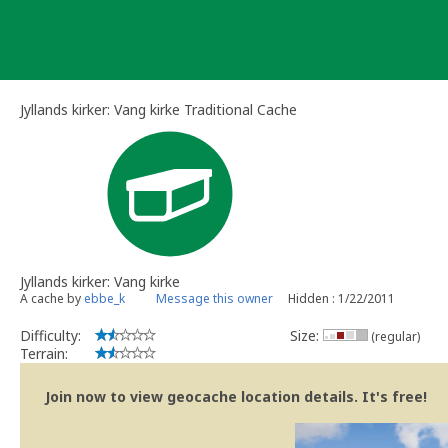
Skip
to
content
Jyllands kirker: Vang kirke Traditional Cache
Jyllands kirker: Vang kirke
A cache by
ebbe_k
Message this owner
Hidden : 1/22/2011
Difficulty:
Size:
(regular)
Terrain:
Join now to view geocache location details. It's free!