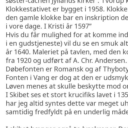
søster-cachen Jyllands kirker : Tvorup 
Klokkestativet er bygget i 1958. Klokk
den gamle klokke bar en inskription der
i vore dage. I Kristi år 1597”
Hvis du får mulighed for at komme ind 
i en gudstjeneste) vil du se en smuk al
år 1640. Maleriet på tavlen, med den k
fra 1920 og udført af A. Chr. Andersen.
Døbefonten er Romansk og af Thyboty
Fonten i Vang er dog at den er udsmyk
Løven menes at skulle beskytte mod o
I Skibet ses et stort krucifiks lavet i 1
har jeg altid syntes dette var meget u
samtidig fredfyldt på en underlig måd