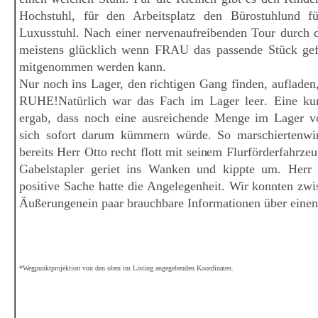
Hochstuhl
,
für den Arbeitsplatz den Bürostuhl
und fü
Luxusstuhl
. Nach einer nervenaufreibenden Tour durch 
meistens
glücklich wenn FRAU
das passende Stück ge
mitgenommen werden kann.
Nur noch ins Lager, den richtigen Gang finden, aufladen
RUHE!
Natürlich war das Fach im Lager leer
. Eine ku
ergab, dass noch eine ausreichende Menge im Lager v
sich sofort darum kümmern würde.
So marschierten
wi
bereits Herr Otto recht flott mit seinem Flurförderfahrze
Gabelstapler geriet ins Wanken und kippte um
. Herr 
positive Sache hatte die Angelegenheit
. Wir konnten zwi
Äußerungen
ein paar brauchbare Informationen über einen
*Wegpunktprojektion von den oben im Listing angegebenden Koordinaten.