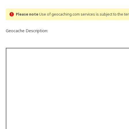
Please note
Use of geocaching.com services is subject to the t
Geocache Description: