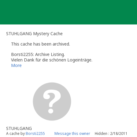
Skip
to
content
STUHLGANG Mystery Cache
This cache has been archived.
Borsti2255: Archive Listing.
Vielen Dank für die schönen Logeinträge.
More
STUHLGANG
A cache by
Borsti2255
Message this owner
Hidden : 2/18/2011