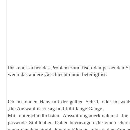
Ihr kennt sicher das Problem zum Tisch den passenden S
wenn das andere Geschlecht
daran beteiligt ist.
Ob im blauen Haus mit der gelben Schrift
oder im wei
,
die Auswahl ist riesig und füllt lange Gänge.
Mit unterschiedlichsten Ausstattungsmerkmalen
ist
für
passende Stuhl
dabei.
Dabei bevorzugen die einen eher 
einen weichen Stuhl
. Für die Kleinen gibt es den Kinder