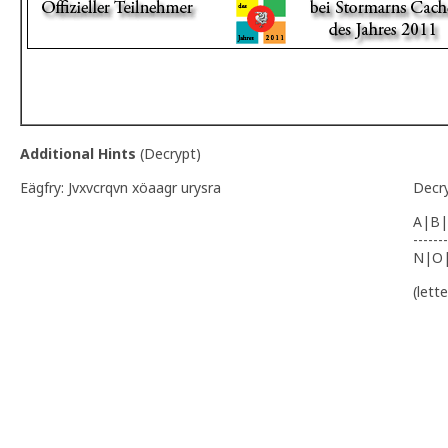
Additional Hints
(
Decrypt
)
Eägfry: Jvxvcrqvn xöaagr urysra
Decr
A|B|
-------
N|O
(lett