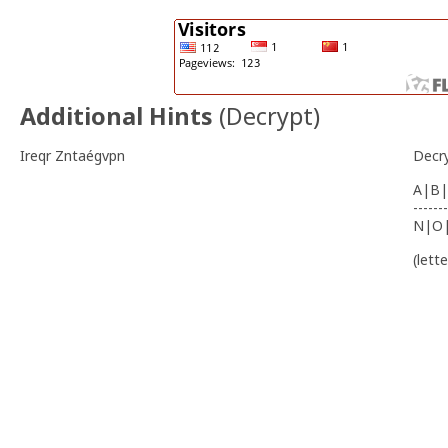
Additional Hints
(
Decrypt
)
Ireqr Zntaégvpn
Decr
A|B|
-------
N|O
(lett