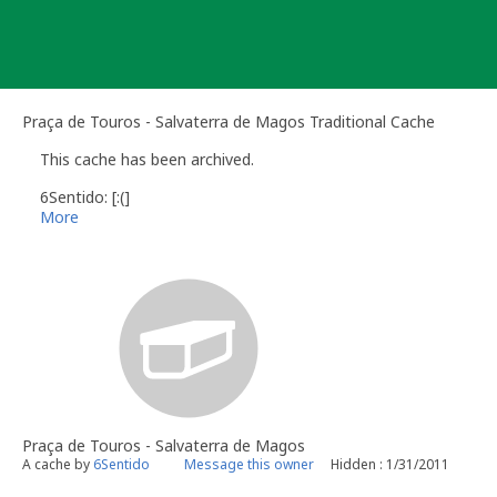
Skip
to
content
Praça de Touros - Salvaterra de Magos Traditional Cache
This cache has been archived.
6Sentido: [:(]
More
Praça de Touros - Salvaterra de Magos
A cache by
6Sentido
Message this owner
Hidden : 1/31/2011