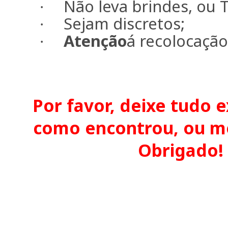
Não leva brindes, ou T
·
Sejam discretos;
·
Atenção
á recolocaçã
·
Por favor, deixe tudo
como encontrou, ou me
Obrigado!