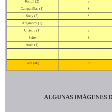
Risi61 (2)
Si
Campanillaa (1)
Si
Soky (7)
Si
Argamboy (1)
Si
Urriellu (1)
Si
Seire
Si
Aiala (1)
Total (46)
17
ALGUNAS IMÁGENES D