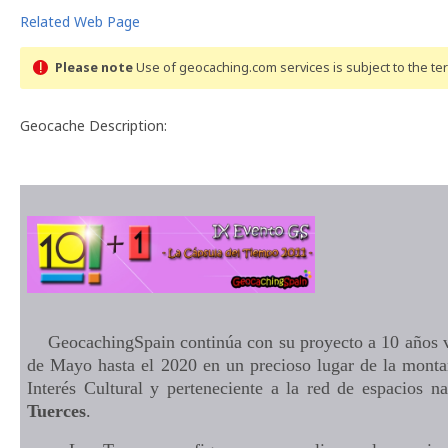
Related Web Page
Please note
Use of geocaching.com services is subject to the t
Geocache Description:
GeocachingSpain continúa con su proyecto a 10 años vis
de Mayo hasta el 2020 en un precioso lugar de la montañ
Interés Cultural y perteneciente a la red de espacios n
Tuerces
.