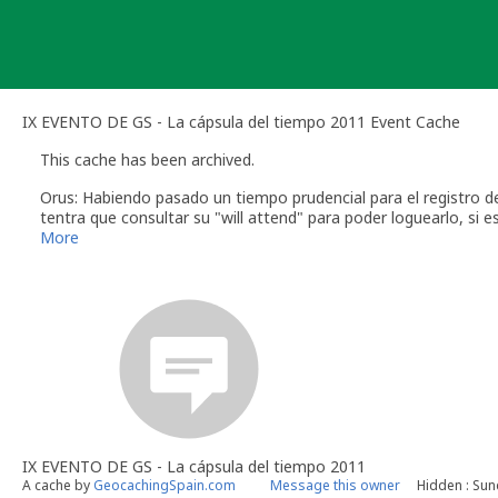
Skip
to
content
IX EVENTO DE GS - La cápsula del tiempo 2011 Event Cache
This cache has been archived.
Orus: Habiendo pasado un tiempo prudencial para el registro de
tentra que consultar su "will attend" para poder loguearlo, si e
Gracias por la organización.
More
[red][blue]Orus[/blue][/red]
Geocaching.com
[i]Volunteer cache reviewer[/i]
IX EVENTO DE GS - La cápsula del tiempo 2011
A cache by
GeocachingSpain.com
Message this owner
Hidden : Sun