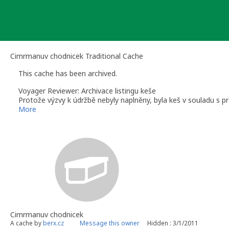
Skip
to
content
Cimrmanuv chodnicek Traditional Cache
This cache has been archived.
Voyager Reviewer: Archivace listingu keše
Protože výzvy k údržbě nebyly naplněny, byla keš v souladu s p
údržbu, již nelze odarchivovat.
More
Voyager Reviewer - reviewer pro ČR, (především kraje Jihomorav
Cimrmanuv chodnicek
A cache by
berx.cz
Message this owner
Hidden : 3/1/2011