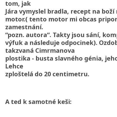
tom, jak
Jára vymyslel bradla, recept na boží 
motor.( tento motor mi obcas pripo
zamestnání.
“pozn. autora“. Takty jsou sání, ko
výfuk a následuje odpocinek). Ozdob
takzvaná Cimrmanova
plostika - busta slavného génia, jeh
Lehce
zploštelá do 20 centimetru.
A ted k samotné keši: