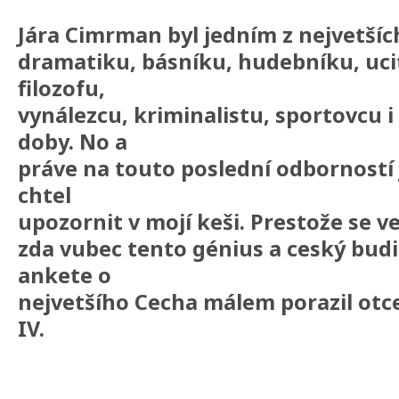
Jára Cimrman byl jedním z nejvetšíc
dramatiku, básníku, hudebníku, ucit
filozofu,
vynálezcu, kriminalistu, sportovcu 
doby. No a
práve na touto poslední odborností 
chtel
upozornit v mojí keši. Prestože se v
zda vubec tento génius a ceský budit
ankete o
nejvetšího Cecha málem porazil otce 
IV.