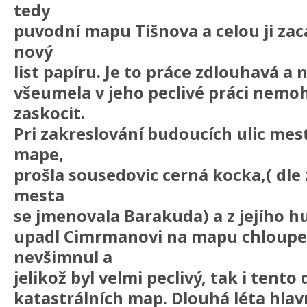
tedy
puvodní mapu Tišnova a celou ji zac
nový
list papíru. Je to práce zdlouhavá a
všeumela v jeho peclivé práci nemoh
zaskocit.
Pri zakreslování budoucích ulic mes
mape,
prošla sousedovic cerná kocka,( dle
mesta
se jmenovala Barakuda) a z jejího 
upadl Cimrmanovi na mapu chloupek
nevšimnul a
jelikož byl velmi peclivý, tak i tento 
katastrálních map. Dlouhá léta hlavn