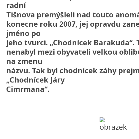
radní
Tišnova premýšleli nad touto anomál
konecne roku 2007, jej opravdu zane
jméno po
jeho tvurci. „Chodnícek Barakuda“. 
nenabyl mezi obyvateli velkou oblibu
na zmenu
názvu. Tak byl chodnícek záhy pre
„Chodnícek Járy
Cimrmana“.