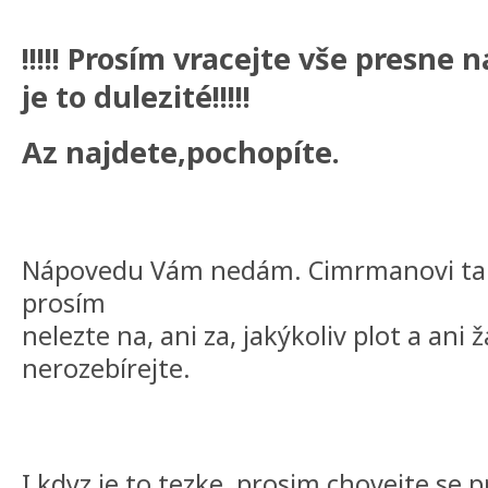
!!!!! Prosím vracejte vše presne 
je to dulezité!!!!!
Az najdete,pochopíte.
Nápovedu Vám nedám. Cimrmanovi taky
prosím
nelezte na, ani za, jakýkoliv plot a ani 
nerozebírejte.
I kdyz je to tezke, prosim chovejte se p