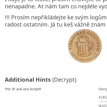
nenapadne. At nám tam co nejdéle vyd
!!! Prosím nepřikládejte ke svým logům
radost ostatním. Já tu keš vážně znám !
Additional Hints
(
Decrypt
)
PM: Ifr araí wnx ilcnqn!!!
Decr
A|B|
-------
N|O