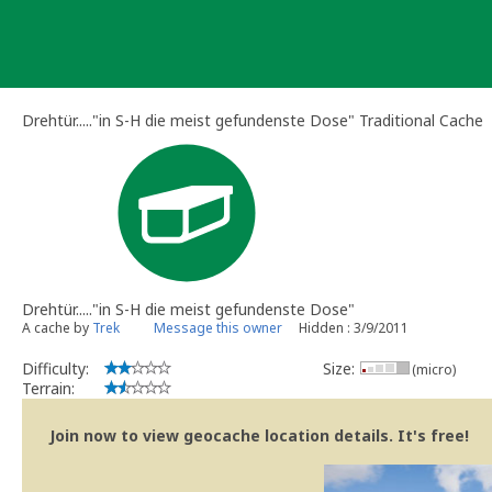
Skip
to
content
Drehtür....."in S-H die meist gefundenste Dose" Traditional Cache
Drehtür....."in S-H die meist gefundenste Dose"
A cache by
Trek
Message this owner
Hidden : 3/9/2011
Difficulty:
Size:
(micro)
Terrain:
Join now to view geocache location details. It's free!