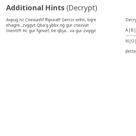
Additional Hints
(
Decrypt
)
Avpug nz Cnexunhf fhpura!!! Gerccr enhs, bqre
Decr
ehagre...zvggvt Qba'g ybbx ng gur cnexvat
A|B|
tnentr!!! Hc gur fgnvef, be qbja... va gur zvqqyr.
-------
N|O
(lett