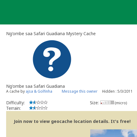
Skip
to
content
Ng'ombe saa Safari Guadiana Mystery Cache
Ng'ombe saa Safari Guadiana
A cache by
ajsa & Golfinha
Message this owner
Hidden : 5/3/2011
Difficulty:
Size:
(micro)
Terrain:
Join now to view geocache location details. It's free!