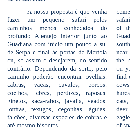
A nossa proposta é que venha
come
fazer um pequeno safari pelos
safar
caminhos menos conhecidos do
of t
profundo Alentejo interior junto ao
Guad
Guadiana com inicio um pouco a sul
sout
de Serpa e final às portas de Mértola
near 
ou, se assim o desejarem, no sentido
the 
contrário. Dependendo da sorte, pelo
on yo
caminho poderão encontrar ovelhas,
find
cabras, vacas, cavalos, porcos,
cows
coelhos, lebres, perdizes, raposas,
hares
ginetos, saca-rabos, javalis, veados,
cats
lontras, texugos, cegonhas, águias,
deer
falcões, diversas espécies de cobras e
eagl
até mesmo bisontes.
of sn