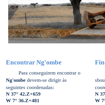
Encontrar Ng'ombe
Fin
Para conseguirem encontrar o
Ng'ombe
devem-se dirigir às
shou
seguintes coordenadas:
coor
N 37° 42.Z+659
N 37
W 7° 36.Z+481
W 7