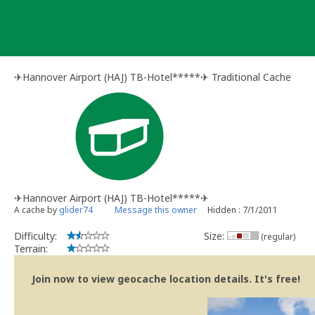
Skip
to
content
✈Hannover Airport (HAJ) TB-Hotel*****✈ Traditional Cache
✈Hannover Airport (HAJ) TB-Hotel*****✈
A cache by
glider74
Message this owner
Hidden : 7/1/2011
Difficulty:
Size:
(regular)
Terrain:
Join now to view geocache location details. It's free!