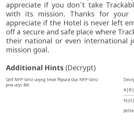
appreciate if you don´t take Trackabl
with its mission. Thanks for your
appreciate if the Hotel is never left 
off a secure and safe place where Trac
their national or even international 
mission goal.
Additional Hints
(
Decrypt
)
Qnf NFP-Grnz uvysg trear fhpura Gur NFP-Grnz
Decr
pna uryc lbh
A|B|
-------
N|O
(lett