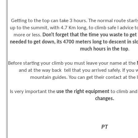
up to the summit, with 4.7 Km long, to climb safe I advice t
more or less.
Don't forget that the time you waste to get 
needed to get down, its 4700 meters long to descent in slo
much hours in the top
.
Before starting your climb you must leave your name at the
and at the way back tell that you arrived safely. If you 
mountain guides. You can get their contact at the l
Is very important the
use the right equipment
to climb and
changes.
PT
Chegar ao cimo do Pico pode demorar cerca de três horas, p
normal começa aos 1200 mts, e é sempre a subir até o cu
manhã bem cedo, às 8:30.
Não se esqueça que o tempo q
topo será o tempo necessário para descer, os outros 4.7