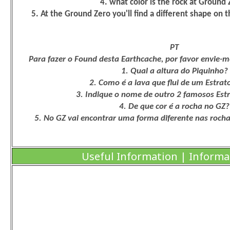
4. what color is the rock at Ground
5. At the Ground Zero you'll find a different shape on t
PT
Para fazer o Found desta Earthcache, por favor envie-m
1. Qual a altura do Piquinho?
2. Como é a lava que flui de um Estrat
3. Indique o nome de outro 2 famosos Est
4. De que cor é a rocha no GZ?
5. No GZ vai encontrar uma forma diferente nas rochas
Useful Information | Informa
Getting to the top can take 3 hours. The normal route star