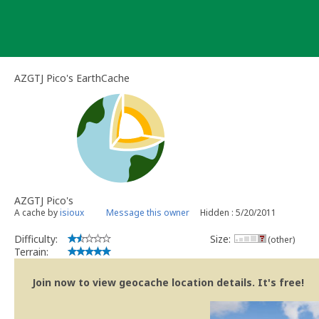
Skip
to
content
AZGTJ Pico's EarthCache
AZGTJ Pico's
A cache by
isioux
Message this owner
Hidden : 5/20/2011
Difficulty:
Size:
(other)
Terrain:
Join now to view geocache location details. It's free!