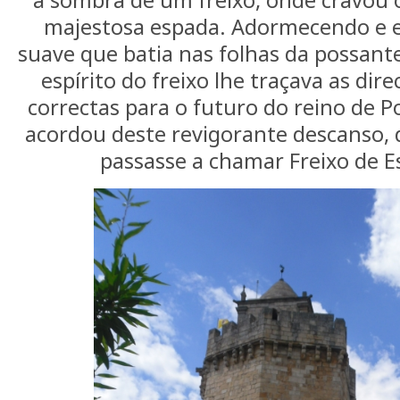
à sombra de um freixo, onde cravou 
majestosa espada. Adormecendo e e
suave que batia nas folhas da possant
espírito do freixo lhe traçava as dire
correctas para o futuro do reino de P
acordou deste revigorante descanso, d
passasse a chamar Freixo de E