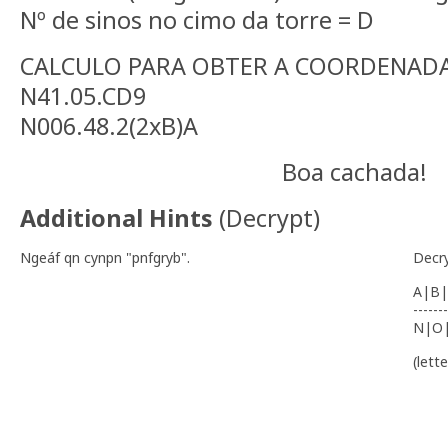
Nº de sinos no cimo da torre = D
CALCULO PARA OBTER A COORDENADA
N41.05.CD9
N006.48.2(2xB)A
Boa cachada!
Additional Hints
(
Decrypt
)
Ngeáf qn cynpn "pnfgryb".
Decr
A|B|
-------
N|O
(lett