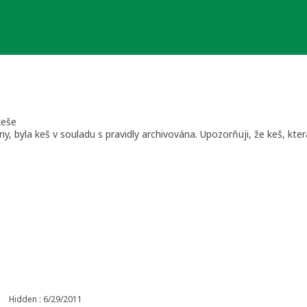
keše
y, byla keš v souladu s pravidly archivována. Upozorňuji, že keš, kt
(především kraje Jihomoravský, Zlínský)
Hidden : 6/29/2011