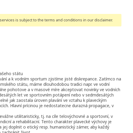
ervices is subject to the terms and conditions
in our disclaimer
.
našeho státu
ání a k vodním sportum zjistíme jisté diskrepance. Zatímco na
emského státu, máme dlouhodobou tradici napr. ve vodní
imálne pohotove a v masové míre akceptovat novinky ve vodních
desátých let ve sportovním potápení nebo v sedmdesátých
telné jak zaostala úroven plavání ve vztahu k plaveckým
ch. Hlavní prícinou je nedostatecne durazná propagace, v
žne utilitaristicky, tj. na cíle telovýchovné a sportovní, v
kondicní a rehabilitacní. Tento charakter plavecké výchovy je
a jej doplnit o etický resp. humanistický zámer, aby každý
zachránit život.