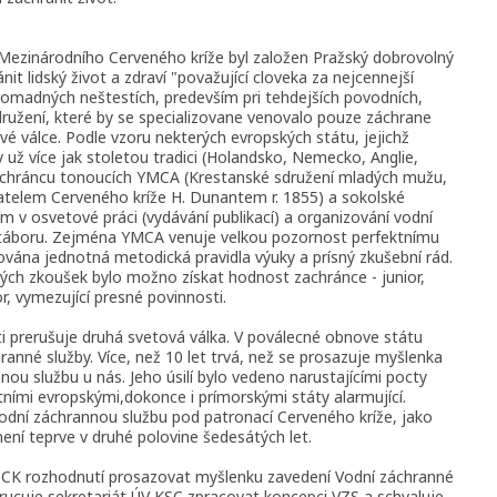
m Mezinárodního Cerveného kríže byl založen Pražský dobrovolný
ánit lidský život a zdraví "považující cloveka za nejcennejší
romadných neštestích, predevším pri tehdejších povodních,
družení, které by se specializovane venovalo pouze záchrane
vé válce. Podle vzoru nekterých evropských státu, jejichž
už více jak stoletou tradici (Holandsko, Nemecko, Anglie,
zachráncu tonoucích YMCA (Krestanské sdružení mladých mužu,
atelem Cerveného kríže H. Dunantem r. 1855) a sokolské
ším v osvetové práci (vydávání publikací) a organizování vodní
h táboru. Zejména YMCA venuje velkou pozornost perfektnímu
ována jednotná metodická pravidla výuky a prísný zkušební rád.
ých zkoušek bylo možno získat hodnost zachránce - junior,
r, vymezující presné povinnosti.
ti prerušuje druhá svetová válka. V poválecné obnove státu
anné služby. Více, než 10 let trvá, než se prosazuje myšlenka
nou službu u nás. Jeho úsilí bylo vedeno narustajícími pocty
atními evropskými,dokonce i prímorskými státy alarmující.
dní záchrannou službu pod patronací Cerveného kríže, jako
není teprve v druhé polovine šedesátých let.
CSCK rozhodnutí prosazovat myšlenku zavedení Vodní záchranné
rucuje sekretariát ÚV KSC zpracovat koncepci VZS a schvaluje