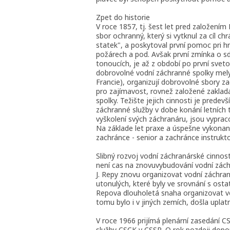
Zpet do historie
V roce 1857, tj. šest let pred založení
sbor ochranný, který si vytknul za cíl chr
statek", a poskytoval první pomoc pri h
požárech a pod. Avšak první zmínka o s
tonoucích, je až z období po první sveto
dobrovolné vodní záchranné spolky mely 
Francie), organizují dobrovolné sbory 
pro zajímavost, rovnež založené zaklad
spolky. Težište jejich cinnosti je predev
záchranné služby v dobe konání letníc
vyškolení svých záchranáru, jsou vyprac
Na základe let praxe a úspešne vykonan
zachránce - senior a zachránce instrukto
Slibný rozvoj vodní záchranárské cinnos
není cas na znovuvybudování vodní záchr
J. Repy znovu organizovat vodní záchran
utonulých, které byly ve srovnání s ost
Repova dlouholetá snaha organizovat vo
tomu bylo i v jiných zemích, došla uplat
V roce 1966 prijímá plenární zasedání 
služby CSCK v CSSR. O rok pozdeji dopo