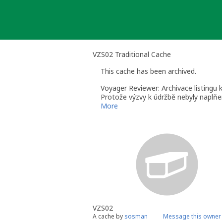
Skip
to
content
VZS02 Traditional Cache
This cache has been archived.
Voyager Reviewer: Archivace listingu 
Protože výzvy k údržbě nebyly naplňen
údržbu, již nelze odarchivovat.
More
Voyager Reviewer - Reviewer pro ČR, 
VZS02
A cache by
sosman
Message this owner