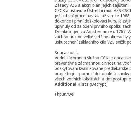
Zásady VZS a akcní plán jejich zajištení
CSCK a ustavuje Ústrední radu VZS CSCK
její aktivní práce nastala až v roce 196
dokonce i první doškolovací kurs. Je zaj
uplynuly od založení prvního spolku za
Drenkelingen zu Amsterdam v r. 1767. V
záchranáru. Ve velké vetšine okresu byly 
uskutecnení základního cíle VZS snížit 
Soucasnost.
Vodní záchranná služba CCK je obcanské 
preventivne záchrannou cinnost na vodní
poskytování kvalifikované predlékarské 
projektu je - pomocí dokonalé techniky 
všech vodních lokalitách a tím postupne 
Additional Hints
(
Decrypt
)
Fhpun/Qel