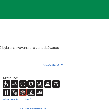
erá byla archivována pro zanedbávanou
GC2Z5QG
▼
Attributes
What are Attributes?
Advertising with Us