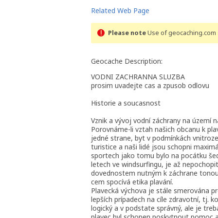
Related Web Page
Please note
Use of geocaching.com s
Geocache Description:
VODNI ZACHRANNA SLUZBA
prosim uvadejte cas a zpusob odlovu
Historie a soucasnost
Vznik a vývoj vodní záchrany na území 
Porovnáme-li vztah našich obcanu k plav
jedné strane, byt v podmínkách vnitroz
turistice a naši lidé jsou schopni max
sportech jako tomu bylo na pocátku še
letech ve windsurfingu, je až nepochopi
dovednostem nutným k záchrane tonoucí
cem spocívá etika plavání.
Plavecká výchova je stále smerována prevá
lepších prípadech na cíle zdravotní, tj. 
logický a v podstate správný, ale je treb
plavec byl schopen poskytnout pomoc a 