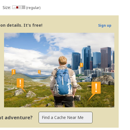
Size:
(regular)
n details. It's free!
Sign up
ent adventure?