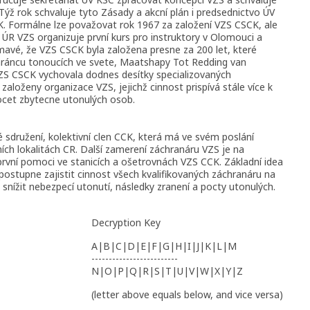
. Týž rok schvaluje tyto Zásady a akcní plán i predsednictvo ÚV
. Formálne lze považovat rok 1967 za založení VZS CSCK, ale
8, ÚR VZS organizuje první kurs pro instruktory v Olomouci a
ímavé, že VZS CSCK byla založena presne za 200 let, které
chráncu tonoucích ve svete, Maatshapy Tot Redding van
ZS CSCK vychovala dodnes desítky specializovaných
založeny organizace VZS, jejichž cinnost prispívá stále více k
pocet zbytecne utonulých osob.
sdružení, kolektivní clen CCK, která má ve svém poslání
ch lokalitách CR. Další zamerení záchranáru VZS je na
první pomoci ve stanicích a ošetrovnách VZS CCK. Základní idea
postupne zajistit cinnost všech kvalifikovaných záchranáru na
snížit nebezpecí utonutí, následky zranení a pocty utonulých.
Decryption Key
A|B|C|D|E|F|G|H|I|J|K|L|M
-------------------------
N|O|P|Q|R|S|T|U|V|W|X|Y|Z
(letter above equals below, and vice versa)