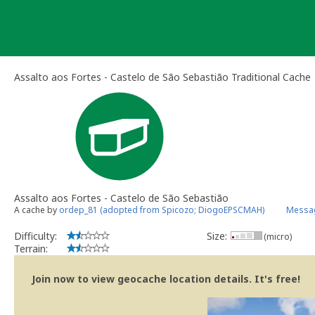
Skip
to
content
Assalto aos Fortes - Castelo de São Sebastião Traditional Cache
Assalto aos Fortes - Castelo de São Sebastião
A cache by
ordep_81 (adopted from Spicozo; DiogoEPSCMAH)
Messag
Difficulty:
Size:
(micro)
Terrain:
Join now to view geocache location details. It's free!