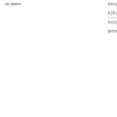
An áeiber
Decr
A|B|
-------
N|O
(lett