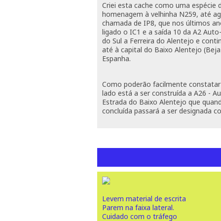
Criei esta cache como uma espécie 
homenagem à velhinha N259, até a
chamada de IP8, que nos últimos a
ligado o IC1 e a saída 10 da A2 Auto
do Sul a Ferreira do Alentejo e cont
até à capital do Baixo Alentejo (Beja
Espanha.
Como poderão facilmente constatar 
lado está a ser construída a A26 - A
Estrada do Baixo Alentejo que quand
concluída passará a ser designada c
Levem material de escrita
Parem na faixa lateral.
Cuidado com o tráfego