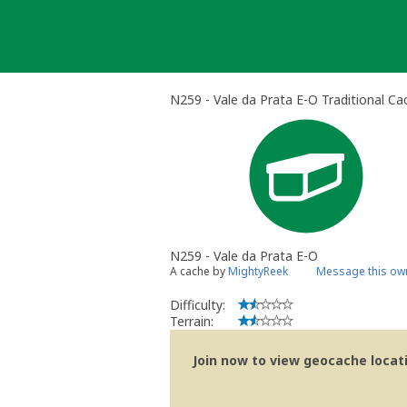
Skip
to
content
N259 - Vale da Prata E-O Traditional Ca
N259 - Vale da Prata E-O
A cache by
MightyReek
Message this ow
Difficulty:
Terrain:
Join now to view geocache locatio