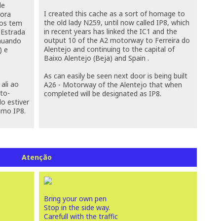
de
I created this
cache as
a
sort of
homage to
gora
the
old lady
N259
, until
now called
IP8
, which
nos tem
in recent
years
has linked
the IC1
and the
-Estrada
output
10
of the
A2
motorway
to
Ferreira do
inuando
Alentejo
and continuing
to the capital of
) e
Baixo Alentejo (Beja)
and Spain
.
As
can
easily be seen
next door
is being
built
ali ao
A26
-
Motorway
of the
Alentejo
that when
uto-
completed
will
be designated as
IP8
.
o estiver
omo IP8.
Atenção
Bring your own pen
Stop in the side way.
Carefull with the traffic