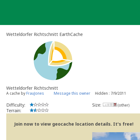
Skip
to
content
Wetteldorfer Richtschnitt EarthCache
Wetteldorfer Richtschnitt
A cache by
FrauJones
Message this owner
Hidden : 7/9/2011
Difficulty:
Size:
(other)
Terrain:
Join now to view geocache location details. It's free!