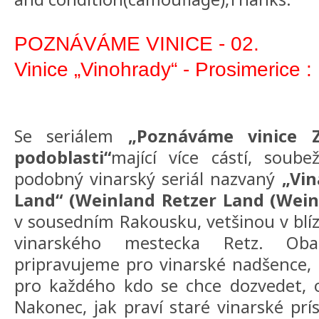
POZNÁVÁME VINICE - 02.
Vinice „Vinohrady“ - Prosimerice :
Se seriálem
„Poznáváme vinice 
podoblasti“
mající více cástí, soube
podobný vinarský seriál nazvaný
„Vin
Land“ (Weinland Retzer Land (Weinv
v sousedním Rakousku, vetšinou v bl
vinarského mestecka Retz. Oba
pripravujeme pro vinarské nadšence, 
pro každého kdo se chce dozvedet, o
Nakonec, jak praví staré vinarské prís