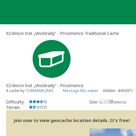
Skip
to
content
02.Vinicni trat „Vinohrady“ - Prosimerice Traditional Cache
02.Vinicni trat „Vinohrady“ - Prosimerice
A cache by
TORMANN-JARA
Message this owner
Hidden : 8/9/2011
Difficulty:
Size:
(micro)
Terrain:
Join now to view geocache location details. It's free!