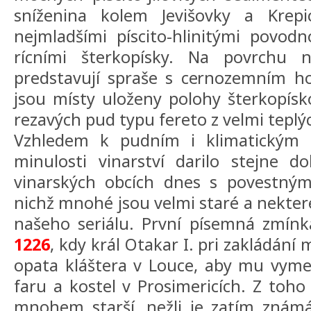
sníženina kolem Jevišovky a Krepi
nejmladšími píscito-hlinitými povod
rícními šterkopísky. Na povrchu ne
predstavují spraše s cernozemním ho
jsou místy uloženy polohy šterkopísk
rezavých pud typu fereto z velmi teplý
Vzhledem k pudním i klimatickým
minulosti vinarství darilo stejne d
vinarských obcích dnes s povestnými
nichž mnohé jsou velmi staré a nekteré
našeho seriálu. První písemná zmínk
1226
, kdy král Otakar I. pri zakládání
opata kláštera v Louce, aby mu vymen
faru a kostel v Prosimericích. Z toho 
mnohem starší, nežli je zatím zná