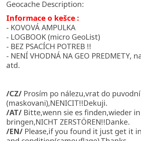
Geocache Description:
Informace o kešce :
- KOVOVÁ AMPULKA
- LOGBOOK (micro GeoList)
- BEZ PSACÍCH POTREB !!
- NENÍ VHODNÁ NA GEO PREDMETY, na
atd.
/CZ/
Prosím po nálezu,vrat do puvodní
(maskovani),NENICIT!!Dekuji.
/AT/
Bitte,wenn sie es finden,wieder i
bringen,NICHT ZERSTÖREN!!Danke.
/EN/
Please,if you found it just get it 
and condition(camouflage),Thanks.