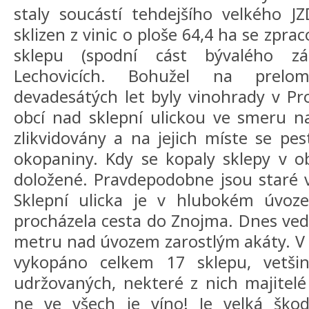
staly soucástí tehdejšího velkého J
sklizen z vinic o ploše 64,4 ha se zpr
sklepu (spodní cást bývalého z
Lechovicích. Bohužel na prel
devadesátých let byly vinohrady v Pro
obcí nad sklepní ulickou ve smeru n
zlikvidovány a na jejich míste se pes
okopaniny. Kdy se kopaly sklepy v ob
doložené. Pravdepodobne jsou staré ví
Sklepní ulicka je v hlubokém úvoz
procházela cesta do Znojma. Dnes vede
metru nad úvozem zarostlým akáty. V
vykopáno celkem 17 sklepu, vetšin
udržovaných, nekteré z nich majitelé 
ne ve všech je víno! Je velká škod