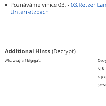
Poznáváme vinice 03. -
03.Retzer Lan
Unterretzbach
Additional Hints
(
Decrypt
)
Wfrz wvaý arž bfgngaí....
Decr
A|B|
-------
N|O
(lett