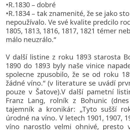
•R.1830 – dobré
•R.1834 – tak znamenité, že se jako stol
nepoužívalo. Ve své kvalite predcilo ro
1805, 1813, 1816, 1817, 1821 témer neb
málo neuzrálo.“
V další listine z roku 1893 starosta 
1890 do 1893 byly naše vinice napad
spolecne zpusobilo, že se od roku 1
žádné víno.“ (v literature se uvádí pr
pouze v Šatove).V další pametní listi
Franz Lang, rolník z Bohunic (dnes 
tajemník a kronikár: „Tyto sušší ro
úrodné na víno. V letech 1901, 1907, 1
víno narostlo velmi ohnivé, presto v