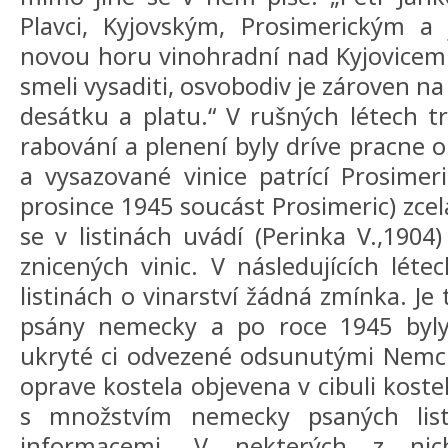
Plavci, Kyjovským, Prosimerickým a 
novou horu vinohradní nad Kyjovicemi 
smeli vysaditi, osvobodiv je zároven na
desátku a platu.“ V rušných létech tri
rabování a plenení byly dríve pracne 
a vysazované vinice patrící Prosime
prosince 1945 soucást Prosimeric) zcel
se v listinách uvádí (Perinka V.,1904
znicených vinic. V následujících léte
listinách o vinarství žádná zmínka. Je t
psány nemecky a po roce 1945 byly
ukryté ci odvezené odsunutými Nemci.
oprave kostela objevena v cibuli kosteln
s množstvím nemecky psaných lis
informacemi. V nekterých z ni