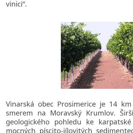
vinici“.
Vinarská obec Prosimerice je 14 k
smerem na Moravský Krumlov. Širší
geologického pohledu ke karpatské 
mocných píscito-jílovitých sedimente