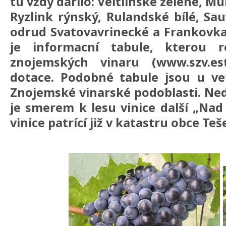
tu vždy darilo: Veltlínské zelené, Mü
Ryzlink rýnský, Rulandské bílé, S
odrud Svatovavrinecké a Frankovka.
je informacní tabule, kterou re
znojemských vinaru (www.szv.es
dotace. Podobné tabule jsou u ve
Znojemské vinarské podoblasti. Ned
je smerem k lesu vinice další „Nad
vinice patrící již v katastru obce Teš