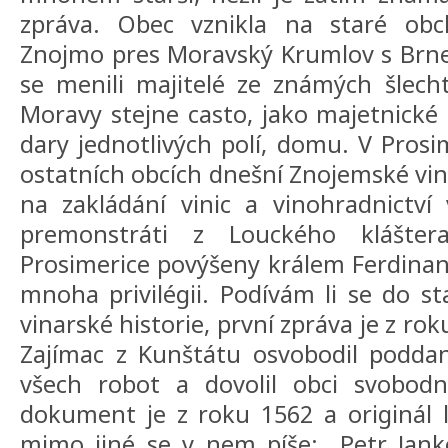
zpráva. Obec vznikla na staré obch
Znojmo pres Moravský Krumlov s Brnem
se menili majitelé ze známých šlech
Moravy stejne casto, jako majetnické
dary jednotlivých polí, domu. V Prosim
ostatních obcích dnešní Znojemské vin
na zakládání vinic a vinohradnictví 
premonstráti z Louckého klášter
Prosimerice povýšeny králem Ferdina
mnoha privilégii. Podívám li se do st
vinarské historie, první zpráva je z r
Zajímac z Kunštátu osvobodil poddan
všech robot a dovolil obci svobodn
dokument je z roku 1562 a originál li
mimo jiné se v nem píše: „Petr Jank