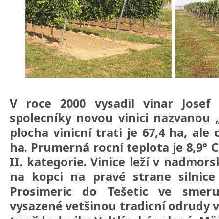
V roce 2000 vysadil vinar Josef
spolecníky novou vinici nazvanou 
plocha vinicní trati je 67,4 ha, ale
ha. Prumerná rocní teplota je 8,9° C
II. kategorie. Vinice leží v nadmor
na kopci na pravé strane silnice
Prosimeric do Tešetic ve smer
vysazené vetšinou tradicní odrudy v