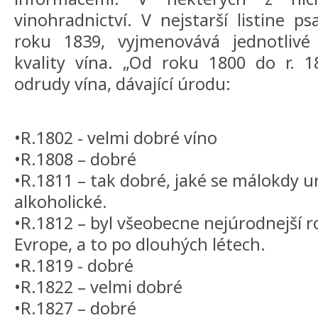
vinohradnictví. V nejstarší listine p
roku 1839, vyjmenovává jednotliv
kvality vína. „Od roku 1800 do r. 1
odrudy vína, dávající úrodu:
•R.1802 - velmi dobré víno
•R.1808 – dobré
•R.1811 – tak dobré, jaké se málokdy ur
alkoholické.
•R.1812 – byl všeobecne nejúrodnejší r
Evrope, a to po dlouhých létech.
•R.1819 - dobré
•R.1822 – velmi dobré
•R.1827 – dobré