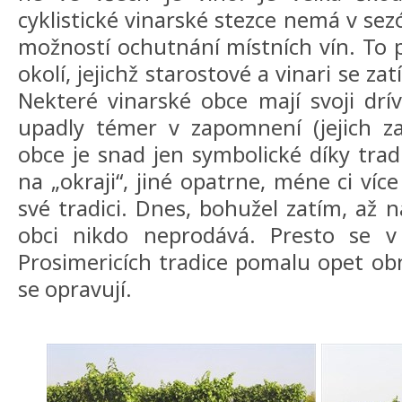
cyklistické vinarské stezce nemá v sez
možností ochutnání místních vín. To pl
okolí, jejichž starostové a vinari se z
Nekteré vinarské obce mají svoji drív
upadly témer v zapomnení (jejich za
obce je snad jen symbolické díky tradi
na „okraji“, jiné opatrne, méne ci víc
své tradici. Dnes, bohužel zatím, až 
obci nikdo neprodává. Presto se v
Prosimericích tradice pomalu opet obn
se opravují.