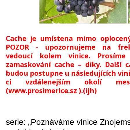
Cache je umístena mimo oplocený a
POZOR - upozornujeme na frekv
vedoucí kolem vinice. Prosím
zamaskování cache – díky. Další c
budou postupne u následujících vini
ci vzdálenejším okolí mest
(www.prosimerice.sz ).(ijh)
serie: „Poznáváme vinice Znojems