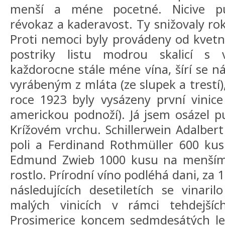
menší a méne pocetné. Nicive pu
révokaz a kaderavost. Ty snižovaly rok
Proti nemoci byly provádeny od kvetn
postriky listu modrou skalicí s
každorocne stále méne vína, šírí se
vyrábeným z mláta (ze slupek a trestí)
roce 1923 byly vysázeny první vinic
americkou podnoží). Já jsem osázel p
Krížovém vrchu. Schillerwein Adalbe
poli a Ferdinand Rothmüller 600 kus
Edmund Zwieb 1000 kusu na menším 
rostlo. Prírodní víno podléhá dani, za 1 l
následujících desetiletích se vinari
malých vinicích v rámci tehdejšíc
Prosimerice koncem sedmdesátých let