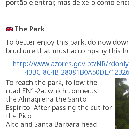
portão e entrar, mas deixe-o como enc
The Park
To better enjoy this park, do now dow
brochure that must accompany this h
http://www.azores.gov.pt/NR/rdonl
43BC-8C4B-28081B0A50DE/12326
To reach the park, follow the
road EN1-2a, which connects
the Almagreira the Santo
Espirito. After passing the cut for
the Pico
Alto and Santa Barbara head