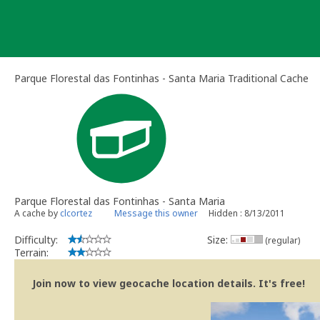
Skip
to
content
Parque Florestal das Fontinhas - Santa Maria Traditional Cache
Parque Florestal das Fontinhas - Santa Maria
A cache by
clcortez
Message this owner
Hidden : 8/13/2011
Difficulty:
Size:
(regular)
Terrain:
Join now to view geocache location details. It's free!