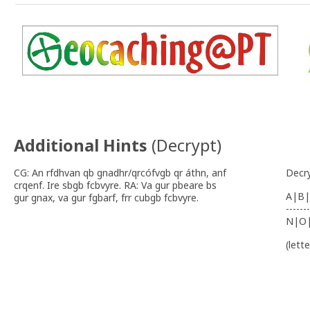
Additional Hints
(
Decrypt
)
CG: An rfdhvan qb gnadhr/qrcófvgb qr áthn, anf
Decr
crqenf. Ire sbgb fcbvyre. RA: Va gur pbeare bs
A|B|
gur gnax, va gur fgbarf, frr cubgb fcbvyre.
-------
N|O
(lett