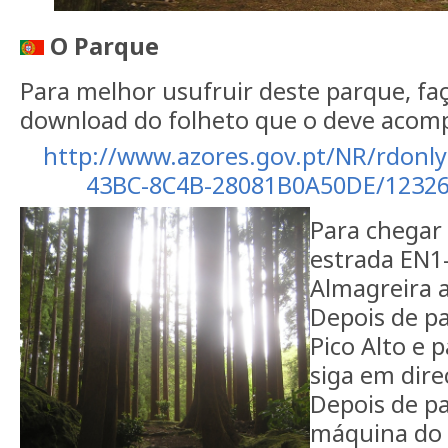
O Parque
Para melhor usufruir deste parque, faç
download do folheto que o deve acom
http://www.azores.gov.pt/NR/rdonl
43BC-8C4B-28081B0A50DE/12326
Para chegar 
estrada EN1-
Almagreira a
Depois de pa
Pico Alto e 
siga em dire
Depois de p
máquina do r