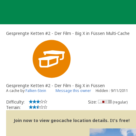
Skip
to
content
Gesprengte Ketten #2 - Der Film - Big X in Füssen Multi-Cache
Gesprengte Ketten #2 - Der Film - Big X in Füssen
A cache by
Falken-Stein
Message this owner
Hidden : 9/11/2011
Difficulty:
Size:
(regular)
Terrain:
Join now to view geocache location details. It's free!