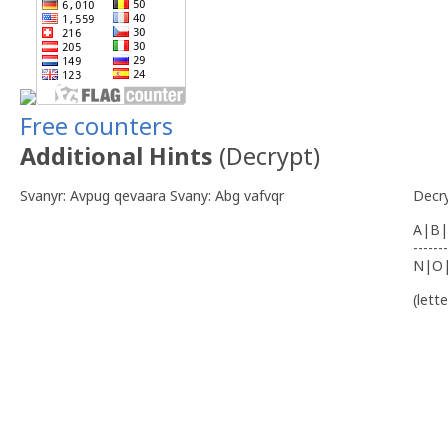
Free counters
Additional Hints
(
Decrypt
)
Svanyr: Avpug qevaara Svany: Abg vafvqr
Decr
A|B|
-------
N|O
(lett