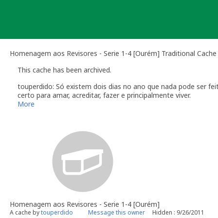
Skip
to
content
Homenagem aos Revisores - Serie 1-4 [Ourém] Traditional Cache
This cache has been archived.
touperdido: Só existem dois dias no ano que nada pode ser f
certo para amar, acreditar, fazer e principalmente viver.
Dalai Lama
More
Homenagem aos Revisores - Serie 1-4 [Ourém]
A cache by
touperdido
Message this owner
Hidden : 9/26/2011