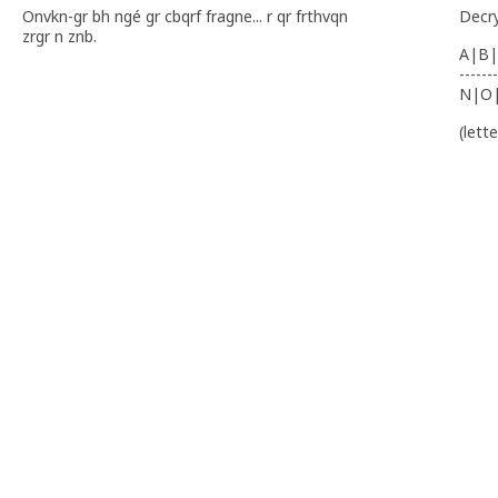
Onvkn-gr bh ngé gr cbqrf fragne... r qr frthvqn
Decr
zrgr n znb.
A|B|
-------
N|O
(lett