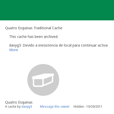
Skip
to
content
Quatro Esquinas Traditional Cache
This cache has been archived.
davyg3: Devido a inesistencia de local para continuar activa
More
Quatro Esquinas
A cache by
davyg3
Message this owner
Hidden : 10/29/2011