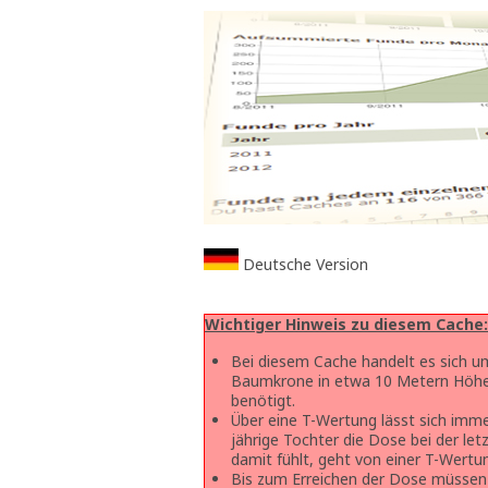
Deutsche Version
Wichtiger Hinweis zu diesem Cache:
Bei diesem Cache handelt es sich um
Baumkrone in etwa 10 Metern Höhe.
benötigt.
Über eine T-Wertung lässt sich imm
jährige Tochter die Dose bei der let
damit fühlt, geht von einer T-Wertun
Bis zum Erreichen der Dose müssen 