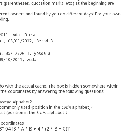
s (parentheses, quotation marks, etc.) at the beginning are
ferent owners
and
found by you on different days
! For your own
ding.
2011, Adam Riese
al, 03/01/2012, Bernd B
n, 05/12/2011, ypsdala
09/10/2011, zudar
o with the actual cache. The box is hidden somewhere within
e the coordinates by answering the following questions:
erman
Alphabet?
 commonly used (position in the
Latin
alphabet)?
ast (position in the
Latin
alphabet)?
g coordinates:
3° 04.[3 * A * B + 4 * (2 * B + C)]'