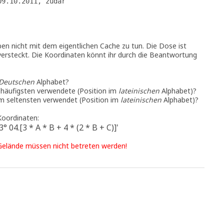
09.10.2011, zudar
n nicht mit dem eigentlichen Cache zu tun. Die Dose ist
ersteckt. Die Koordinaten könnt ihr durch die Beantwortung
Deutschen
Alphabet?
m häufigsten verwendete (Position im
lateinischen
Alphabet)?
m seltensten verwendet (Position im
lateinischen
Alphabet)?
Koordinaten:
3° 04.[3 * A * B + 4 * (2 * B + C)]'
 Gelände müssen nicht betreten werden!