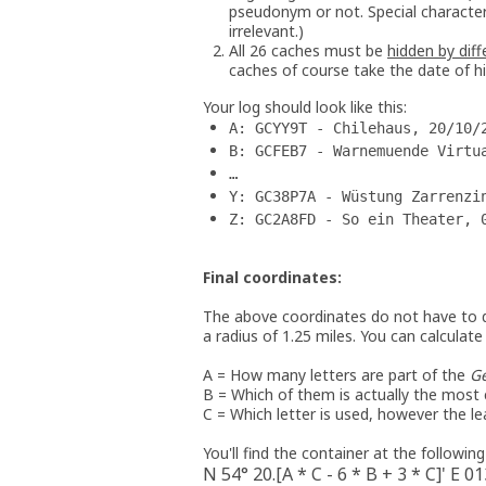
pseudonym or not. Special character
irrelevant.)
All 26 caches must be
hidden by dif
caches of course take the date of hi
Your log should look like this:
A: GCYY9T - Chilehaus, 20/10/
B: GCFEB7 - Warnemuende Virtu
…
Y: GC38P7A - Wüstung Zarrenzi
Z: GC2A8FD - So ein Theater, 
Final coordinates:
The above coordinates do not have to d
a radius of 1.25 miles. You can calculat
A = How many letters are part of the
G
B = Which of them is actually the most
C = Which letter is used, however the le
You'll find the container at the followin
N 54° 20.[A * C - 6 * B + 3 * C]' E 01