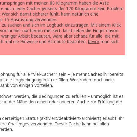
rumspringen mit meinen 80 Kilogramm haben die Äste
te auch jeder Cacher jenseits der 120 Kilogramm kein Problem
Wer sich damit sicherer fühlt, kann natürlich eine
te T5-Ausrüstung verwenden.
zu suchen und sich im Logbuch einzutragen. Mit einem Klick
vor ihr hier nur herum meckert, lasst lieber die Finger davon.
 weniger Arbeit bedeuten, wäre aber schade für alle, die mit
ch mal die Hinweise und Attribute beachten,
bevor
man sich
lohnung für alle "Viel-Cacher" sein – je mehr Caches ihr bereits
ein, die Logbedingungen zu erfüllen. Wer zudem noch viele
 Dank von einigen Vorteilen.
schwer werden, die Bedingungen zu erfüllen – unmöglich ist es
er in der Nähe den einen oder anderen Cache zur Erfüllung der
rzeitigen Status (aktiviert/deaktiviert/archiviert) erlaubt. Ihr
ere Challenges verwenden. Dieser Cache kann bei allen
werden.