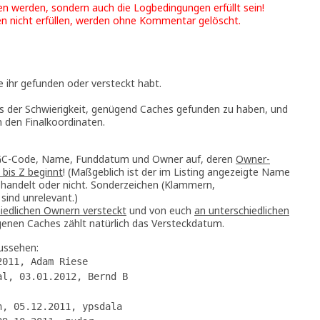
en werden, sondern auch die Logbedingungen erfüllt sein!
n nicht erfüllen, werden ohne Kommentar gelöscht.
e ihr gefunden oder versteckt habt.
s der Schwierigkeit, genügend Caches gefunden zu haben, und
 den Finalkoordinaten.
 GC-Code, Name, Funddatum und Owner auf, deren
Owner-
bis Z beginnt
! (Maßgeblich ist der im Listing angezeigte Name
 handelt oder nicht. Sonderzeichen (Klammern,
sind unrelevant.)
iedlichen Ownern versteckt
und von euch
an unterschiedlichen
genen Caches zählt natürlich das Versteckdatum.
ussehen:
2011, Adam Riese
al, 03.01.2012, Bernd B
n, 05.12.2011, ypsdala