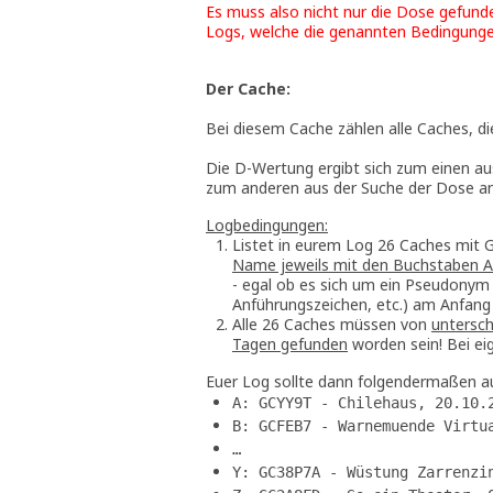
Es muss also nicht nur die Dose gefund
Logs, welche die genannten Bedingunge
Der Cache:
Bei diesem Cache zählen alle Caches, di
Die D-Wertung ergibt sich zum einen au
zum anderen aus der Suche der Dose an
Logbedingungen:
Listet in eurem Log 26 Caches mit
Name jeweils mit den Buchstaben A 
- egal ob es sich um ein Pseudonym
Anführungszeichen, etc.) am Anfang 
Alle 26 Caches müssen von
untersch
Tagen gefunden
worden sein! Bei ei
Euer Log sollte dann folgendermaßen a
A: GCYY9T - Chilehaus, 20.10.
B: GCFEB7 - Warnemuende Virtu
…
Y: GC38P7A - Wüstung Zarrenzi