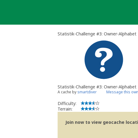
Skip
to
content
Statistik-Challenge #3: Owner-Alphabet
Statistik-Challenge #3: Owner-Alphabet
A cache by
smartdiver
Message this ow
Difficulty:
Terrain:
Join now to view geocache locatio