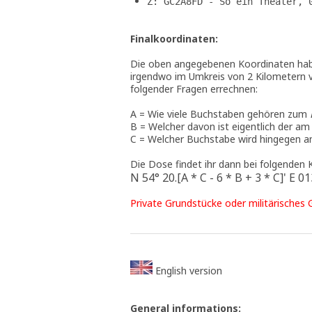
Z: GC2A8FD - So ein Theater, 
Finalkoordinaten:
Die oben angegebenen Koordinaten habe
irgendwo im Umkreis von 2 Kilometern v
folgender Fragen errechnen:
A = Wie viele Buchstaben gehören zum
B = Welcher davon ist eigentlich der a
C = Welcher Buchstabe wird hingegen a
Die Dose findet ihr dann bei folgenden 
N 54° 20.[A * C - 6 * B + 3 * C]' E 01
Private Grundstücke oder militärisches
English version
General informations: