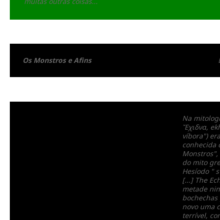
muitas outras coisas...
Os Monstros e Afins
Na mitologi
Ἔχιδνα, ekhi
víbora") e
conhecida 
Monstros",
do mito gre
Hesíodo " 
[...] The E
metade nin
bochechas 
novo uma c
terrível, 