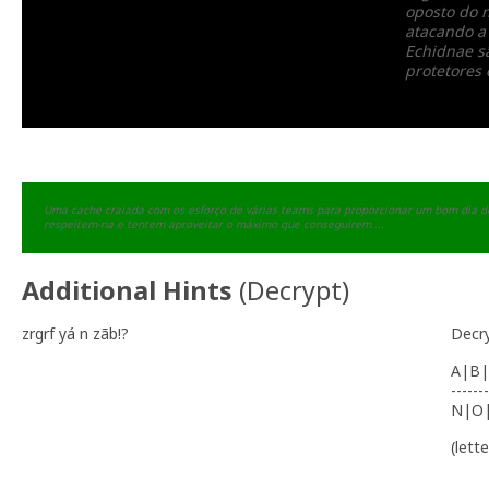
oposto do n
atacando a 
Echidnae s
protetores 
Uma cache craiada com os esforço de várias teams para proporcionar um bom dia de 
respeitem-na e tentem aproveitar o máximo que conseguirem....
Additional Hints
(
Decrypt
)
zrgrf yá n zãb!?
Decr
A|B|
-------
N|O
(lett