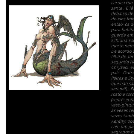
carne crua 
santa . E l
debaixo de
deuses imo
então, os 
para habita
guarda em 
Echidna so
morre nem 
De acordo 
filha de Tá
segundo He
Chrysaor e
pais. Outro
Peiras e St
que não sa
seu pai). E
rosto e to
(represent
vaso-pintu
às vezes te
vezes tamb
Kerényi obs
com um par
sagrados n