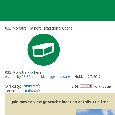
Skip
to
content
033 Monstra - Já hera! Traditional Cache
033 Monstra - Já hera!
A cache by
TP_PT's
Message this owner
Hidden : 2/5/2012
Difficulty:
Size:
(not chosen)
Terrain:
Join now to view geocache location details. It's free!