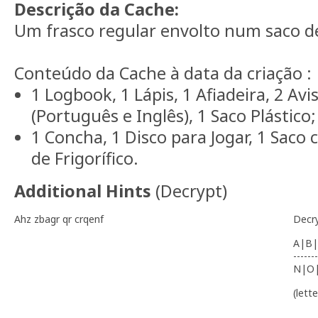
Descrição da Cache:
Um frasco regular envolto num saco de
Conteúdo da Cache à data da criação :
1 Logbook, 1 Lápis, 1 Afiadeira, 2 Av
(Português e Inglês), 1 Saco Plástico;
1 Concha, 1 Disco para Jogar, 1 Saco
de Frigorífico.
Additional Hints
(
Decrypt
)
Ahz zbagr qr crqenf
Decr
A|B|
-------
N|O
(lett