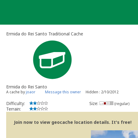
Skip
to
content
Ermida do Rei Santo Traditional Cache
Ermida do Rei Santo
A cache by
joaor
Message this owner
Hidden : 2/10/2012
Difficulty:
Size:
(regular)
Terrain:
Join now to view geocache location details. It's free!