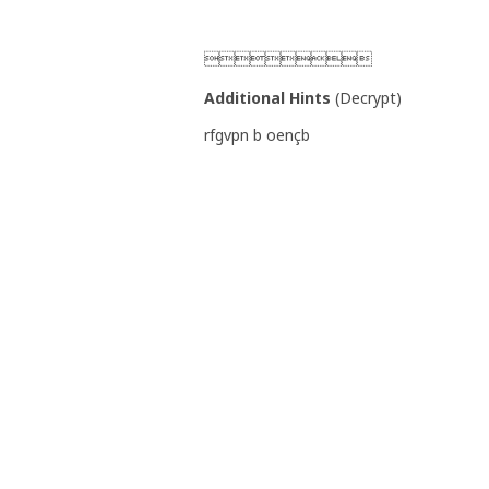

Additional Hints
(
Decrypt
)
rfgvpn b oençb