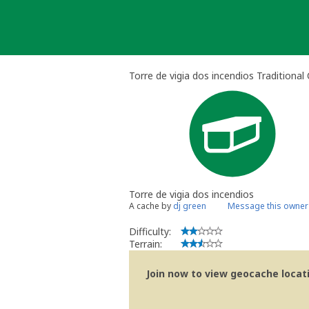
Skip
to
content
Torre de vigia dos incendios Traditional
Torre de vigia dos incendios
A cache by
dj green
Message this owner
Difficulty:
Terrain:
Join now to view geocache locatio