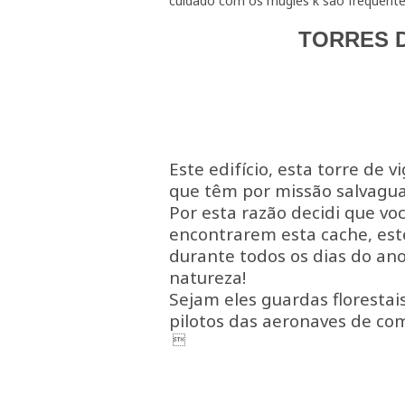
cuidado com os mugles k sao frequentes
TORRES D
Este edifício, esta torre de v
que têm por missão salvagua
Por esta razão decidi que vo
encontrarem esta cache, es
durante todos os dias do ano
natureza!
Sejam eles guardas floresta
pilotos das aeronaves de co
