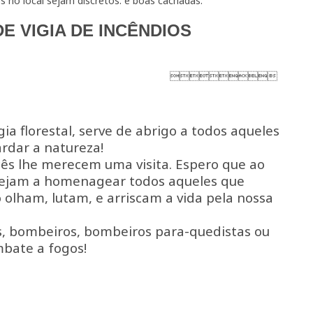
 no local sejam discretos. e boas cachadas.
E VIGIA DE INCÊNDIOS

igia florestal, serve de abrigo a todos aqueles
rdar a natureza!
cês lhe merecem uma visita. Espero que ao
tejam a homenagear todos aqueles que
 olham, lutam, e arriscam a vida pela nossa
is, bombeiros, bombeiros para-quedistas ou
mbate a fogos!