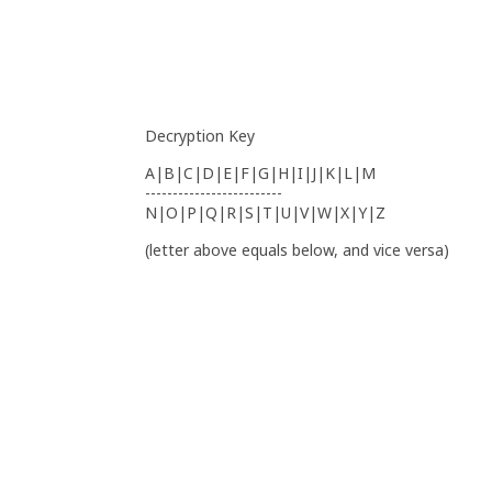
Decryption Key
A|B|C|D|E|F|G|H|I|J|K|L|M
-------------------------
N|O|P|Q|R|S|T|U|V|W|X|Y|Z
(letter above equals below, and vice versa)