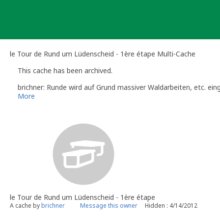
Skip
to
content
le Tour de Rund um Lüdenscheid - 1ère étape Multi-Cache
This cache has been archived.
brichner: Runde wird auf Grund massiver Waldarbeiten, etc. eing
More
le Tour de Rund um Lüdenscheid - 1ère étape
A cache by
brichner
Message this owner
Hidden : 4/14/2012