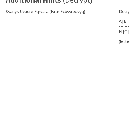
Svanyr: Uvagre Fgrvara (fvrur Fcbvyreovyq)
Decr
A|B|
-------
N|O
(lett