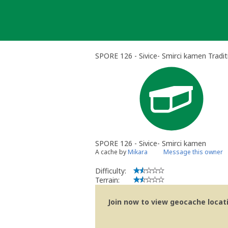
Skip
to
content
SPORE 126 - Sivice- Smirci kamen Tradi
SPORE 126 - Sivice- Smirci kamen
A cache by
Mikara
Message this owner
Difficulty:
Terrain:
Join now to view geocache locatio