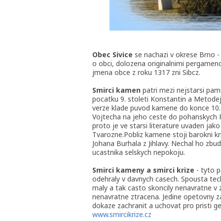
Obec Sivice
se nachazi v okrese Brno 
o obci, dolozena originalnimi pergameno
jmena obce z roku 1317 zni Sibcz.
Smirci kamen
patri mezi nejstarsi pam
pocatku 9. stoleti Konstantin a Metodej
verze klade puvod kamene do konce 10.
Vojtecha na jeho ceste do pohanskych Pr
proto je ve starsi literature uvaden jak
Tvarozne.Pobliz kamene stoji barokni kr
Johana Burhala z Jihlavy. Nechal ho zbu
ucastnika selskych nepokoju.
Smirci kameny a smirci krize
- tyto p
odehraly v davnych casech. Spousta te
maly a tak casto skoncily nenavratne v ze
nenavratne ztracena. Jedine opetovny za
dokaze zachranit a uchovat pro pristi g
www.smircikrize.cz