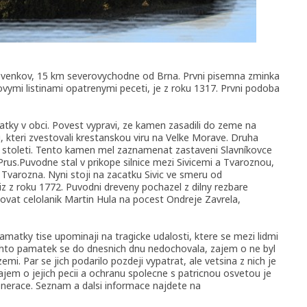
- venkov, 15 km severovychodne od Brna. Prvni pisemna zminka
vymi listinami opatrenymi peceti, je z roku 1317. Prvni podoba
atky v obci. Povest vypravi, ze kamen zasadili do zeme na
, kteri zvestovali krestanskou viru na Velke Morave. Druha
 stoleti. Tento kamen mel zaznamenat zastaveni Slavníkovce
us.Puvodne stal v prikope silnice mezi Sivicemi a Tvaroznou,
o Tvarozna. Nyni stoji na zacatku Sivic ve smeru od
iz z roku 1772. Puvodni dreveny pochazel z dilny rezbare
dovat celolanik Martin Hula na pocest Ondreje Zavrela,
amatky tise upominaji na tragicke udalosti, ktere se mezi lidmi
chto pamatek se do dnesnich dnu nedochovala, zajem o ne byl
mi. Par se jich podarilo pozdeji vypatrat, ale vetsina z nich je
jem o jejich pecii a ochranu spolecne s patricnou osvetou je
enerace. Seznam a dalsi informace najdete na