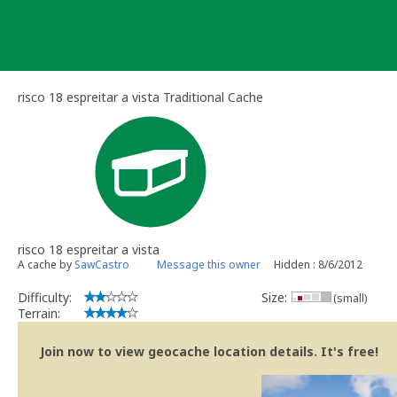
Skip
to
content
risco 18 espreitar a vista Traditional Cache
risco 18 espreitar a vista
A cache by
SawCastro
Message this owner
Hidden : 8/6/2012
Difficulty:
Size:
(small)
Terrain:
Join now to view geocache location details. It's free!