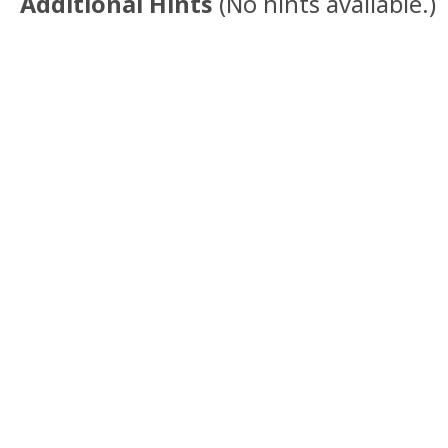
Additional Hints
(
No hints available.
)