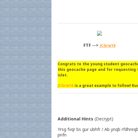
FTF -->
JCGrw16
Congrats to the young student geocach
this geocache page and for requesting 
islet.
JCGrw16
is a great example to follow! Ku
Additional Hints
(
Decrypt
)
Yrsg fvqr bs gur ubhfr / Ab ynqb rfdhreq
pnfn