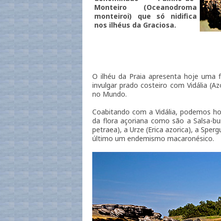
Monteiro (Oceanodroma
monteiroi) que só nidifica
nos ilhéus da Graciosa.
O ilhéu da Praia apresenta hoje uma 
invulgar prado costeiro com Vidália (Az
no Mundo.
Coabitando com a Vidália, podemos hoj
da flora açoriana como são a Salsa-bur
petraea), a Urze (Erica azorica), a Sperg
último um endemismo macaronésico.