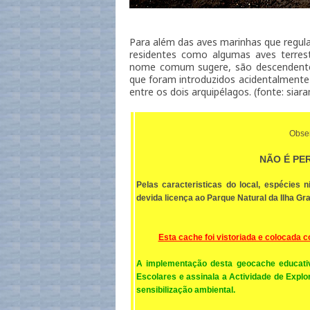
Para além das aves marinhas que regul
residentes como algumas aves terrest
nome comum sugere, são descendentes
que foram introduzidos acidentalmente 
entre os dois arquipélagos. (fonte: siar
Obser
NÃO É PE
Pelas caracteristicas do local, espécies n
devida licença ao Parque Natural da Ilha Gr
Esta cache foi vistoriada e colocada 
A implementação desta geocache educativ
Escolares e assinala a Actividade de Expl
sensibilização ambiental.