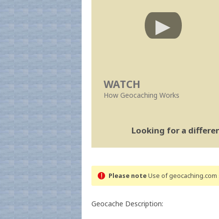
WATCH
How Geocaching Works
Looking for a differ
Please note
Use of geocaching.com s
Geocache Description: