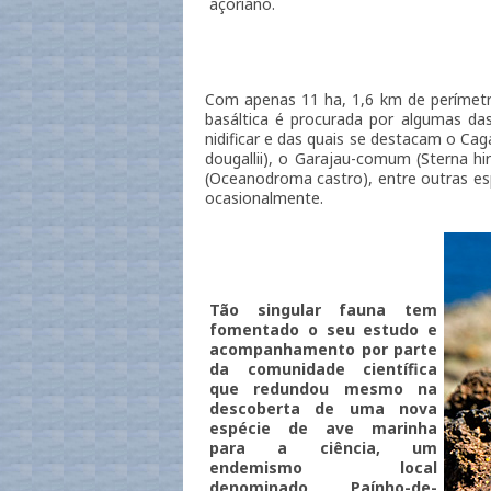
açoriano.
Com apenas 11 ha, 1,6 km de perímetr
basáltica é procurada por algumas das
nidificar e das quais se destacam o Cag
dougallii), o Garajau-comum (Sterna hir
(Oceanodroma castro), entre outras es
ocasionalmente.
Tão singular fauna tem
fomentado o seu estudo e
acompanhamento por parte
da comunidade científica
que redundou mesmo na
descoberta de uma nova
espécie de ave marinha
para a ciência, um
endemismo local
denominado Paínho-de-