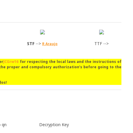
STF
-->
TTF -->
R Araujo
er
JCGrw16
for respecting the local laws and the instructions of
the proper and compulsory authorization’s before going to the
dos!
b qn
Decryption Key