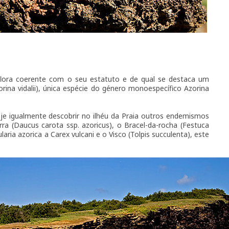
flora coerente com o seu estatuto e de qual se destaca um
orina vidalii), única espécie do género monoespecífico Azorina
e igualmente descobrir no ilhéu da Praia outros endemismos
ra (Daucus carota ssp. azoricus), o Bracel-da-rocha (Festuca
ularia azorica a Carex vulcani e o Visco (Tolpis succulenta), este