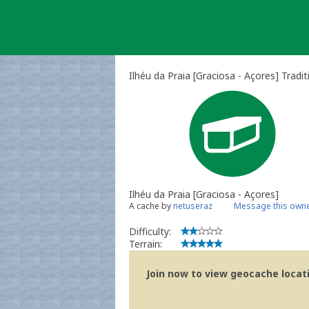
Skip
to
content
Ilhéu da Praia [Graciosa - Açores] Tradi
Ilhéu da Praia [Graciosa - Açores]
A cache by
netuseraz
Message this own
Difficulty:
Terrain:
Join now to view geocache locatio