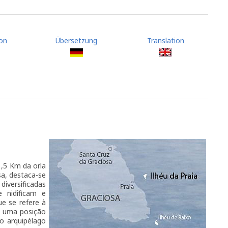
on
Übersetzung
Translation
 1,5 Km da orla
osa, destaca-se
iversificadas
 nidificam e
e se refere à
e uma posição
o arquipélago