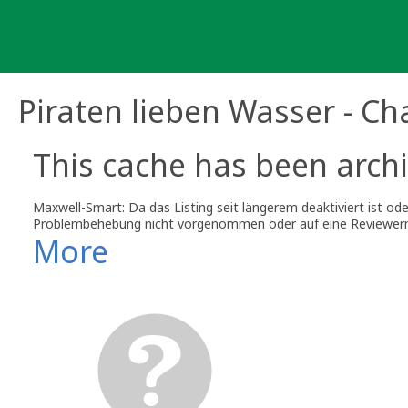
Skip
to
content
Piraten lieben Wasser - C
This cache has been archi
Maxwell-Smart: Da das Listing seit längerem deaktiviert ist od
Problembehebung nicht vorgenommen oder auf eine Reviewern
More
Wenn Du an dieser Stelle wieder einen Cache platzieren möchte
Andernfalls sammele bitte eventuellen Geomüll (Cachebehälter,
Mangels Wartung archivierte Listings werden nicht mehr au
Maxwell-Smart
Volunteer Reviewer Geocaching.com Deutschland