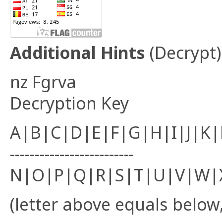
Additional Hints
(
Decrypt
)
nz Fgrva
Decryption Key
A|B|C|D|E|F|G|H|I|J|K
-------------------------
N|O|P|Q|R|S|T|U|V|W|
(letter above equals below,