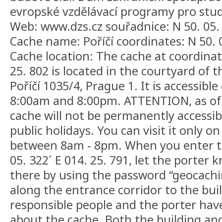
evropské vzdělávací programy pro stu
Web: www.dzs.cz souřadnice: N 50. 05. 
Cache name: Poříčí coordinates: N 50. 0
Cache location: The cache at coordinat
25. 802 is located in the courtyard of t
Poříčí 1035/4, Prague 1. It is accessib
8:00am and 8:00pm. ATTENTION, as of 
cache will not be permanently accessi
public holidays. You can visit it only o
between 8am - 8pm. When you enter th
05. 322´ E 014. 25. 791, let the porter
there by using the password “geocachi
along the entrance corridor to the bui
responsible people and the porter ha
about the cache. Both the building an