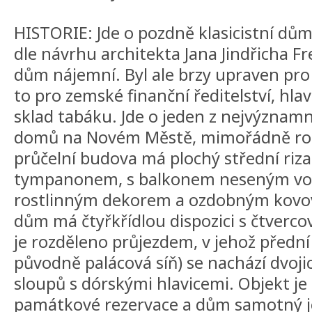
HISTORIE: Jde o pozdně klasicistní dům
dle návrhu architekta Jana Jindřicha F
dům nájemní. Byl ale brzy upraven pro
to pro zemské finanční ředitelství, hla
sklad tabáku. Jde o jeden z nejvýznamně
domů na Novém Městě, mimořádně rozv
průčelní budova má plochý střední riz
tympanonem, s balkonem neseným vol
rostlinným dekorem a ozdobným kovov
dům má čtyřkřídlou dispozici s čtverc
je rozděleno průjezdem, v jehož přední 
původně palácová síň) se nachází dvoj
sloupů s dórskými hlavicemi. Objekt je
památkové rezervace a dům samotný j