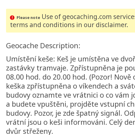
Use of geocaching.com services
Please note
terms and conditions
in our disclaimer
.
Geocache Description:
Umístění keše: Keš je umístěna ve dvo
zastávky tramvaje. Zpřístupněna je po
08.00 hod. do 20.00 hod. (Pozor! Nově
keška zpřístupněna o víkendech a svátc
budovy oznamte ve vrátnici o co vám 
a budete vpuštěni, projděte vstupní c
budovy. Pozor, je zde špatný signál. 
vrátní jsou o keši informováni. Celý de
dvůr střeženy.