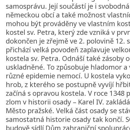
samosprávu. Její součástí je i svobodná
německou obcí a také možnost vlastní
mohou být prováděny ve vlastním kost
kostel sv. Petra, který zde vzniká v prvn
dokončen je zřejmě ve 2. polovině 12. 
přichází velká povodeň zaplavuje velko
kostela sv. Petra. Odnáší také zásoby ob
uskladněné. To způsobuje hladomor a vz
různé epidemie nemocí. U kostela vy
hrob, z kterého se postupně vyvíjí hřbi
začíná s opravou kostela. V roce 1348 p
zlom v historii osady – Karel IV. zaklá
Město pražské. Velká část osady se stá
samostatná historie osady tak končí.
budově sídlí Dům zahraniční spolupráce