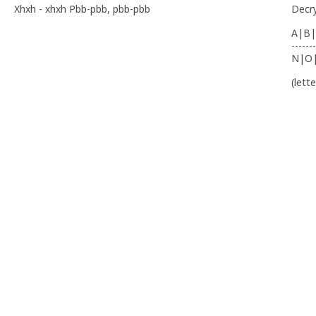
Xhxh - xhxh Pbb-pbb, pbb-pbb
Decr
A|B|
-------
N|O
(lett