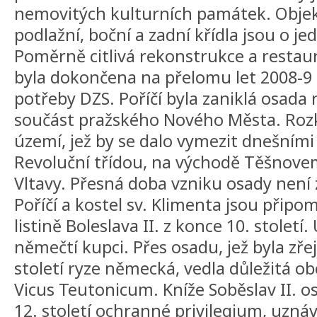
nemovitých kulturních památek. Objekt j
podlažní, boční a zadní křídla jsou o jed
Poměrně citlivá rekonstrukce a restau
byla dokončena na přelomu let 2008-9 
potřeby DZS. Poříčí byla zaniklá osada 
součást pražského Nového Města. Rozkl
území, jež by se dalo vymezit dnešními 
Revoluční třídou, na východě Těšnov
Vltavy. Přesná doba vzniku osady není
Poříčí a kostel sv. Klimenta jsou připo
listině Boleslava II. z konce 10. století.
němečtí kupci. Přes osadu, jež byla zř
století ryze německá, vedla důležitá o
Vicus Teutonicum. Kníže Soběslav II. o
12. století ochranné privilegium, uznáva