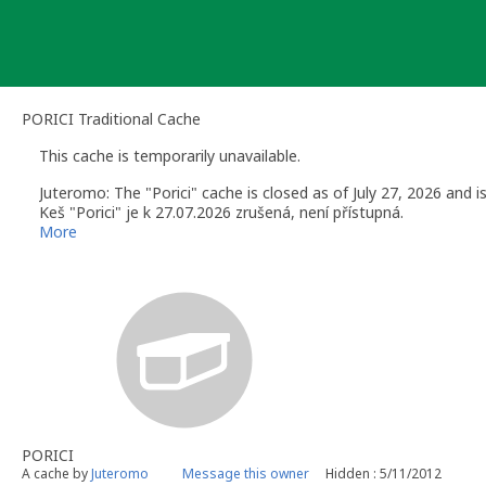
Skip
to
content
PORICI Traditional Cache
This cache is temporarily unavailable.
Juteromo: The "Porici" cache is closed as of July 27, 2026 and is
Keš "Porici" je k 27.07.2026 zrušená, není přístupná.
More
PORICI
A cache by
Juteromo
Message this owner
Hidden : 5/11/2012