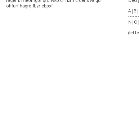
rager bf neohfgbf qronvkb qr hznf crqenf/va gur
Decr
ohfurf haqre fbzr ebpxf.
A|B|
-------
N|O
(lett