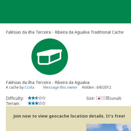
Skip
to
content
Falésias da ilha Terceira - Ribeira da Agualva Traditional Cache
Falésias da ilha Terceira - Ribeira da Agualva
A cache by
Ccota
Message this owner
Hidden : 6/8/2012
Difficulty:
Size:
(small)
Terrain:
Join now to view geocache location details. It's free!